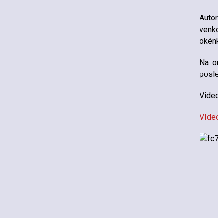
Autor
venko
okénk
Na or
posle
Vide
VIdeo