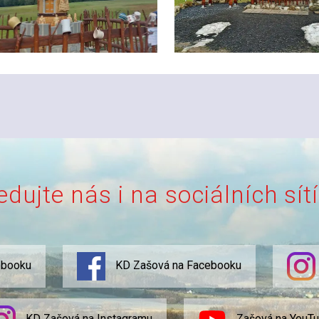
edujte nás i na sociálních sít
ebooku
KD Zašová na Facebooku
KD Zašová na Instagramu
Zašová na YouT