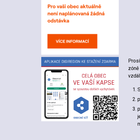
Prosí
zóně 
vzdál
S
p
p
j
m