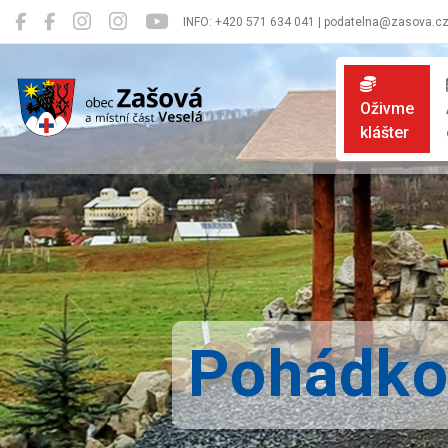
INFO: +420 571 634 041 | podatelna@zasova.c
Zašová
Oživme
klášter
Pohádkov