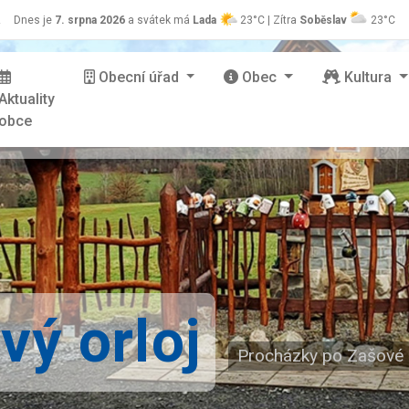
z
Dnes je
7. srpna 2026
a svátek má
Lada
23°C | Zítra
Soběslav
23°C
Obecní úřad
Obec
Kultura
Aktuality
obce
ý orloj
Procházky po Zašové