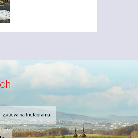
ích
Zašová na Instagramu
ube