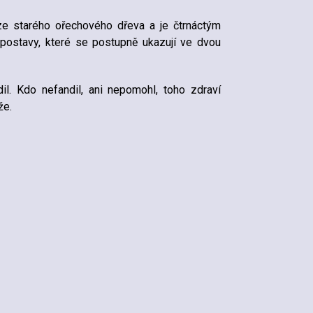
 ze starého ořechového dřeva a je čtrnáctým
postavy, které se postupně ukazují ve dvou
il. Kdo nefandil, ani nepomohl, toho zdraví
že.