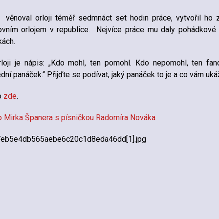
 věnoval orloji téměř sedmnáct set hodin práce, vytvořil ho
vním orlojem v republice. Nejvíce práce mu daly pohádkové 
ách.
loji je nápis: „Kdo mohl, ten pomohl. Kdo nepomohl, ten fand
dní panáček.“ Přijďte se podívat, jaký panáček to je a co vám uká
o
zde
.
 Mirka Španera s písničkou Radomíra Nováka