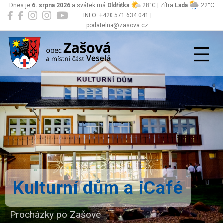
Dnes je
6. srpna 2026
a svátek má
Oldřiška
28°C | Zítra
Lada
22°C
INFO: +420 571 634 041 |
podatelna@zasova.cz
Zašová
Kulturní dům a iCafé
Procházky po Zašové