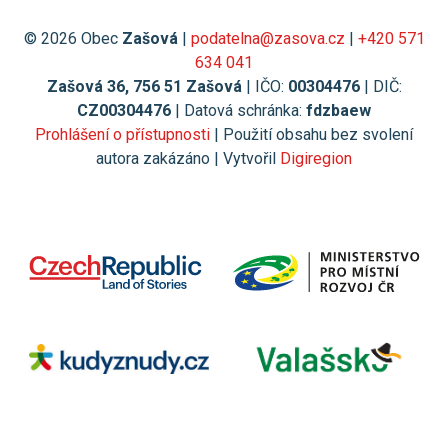
© 2026 Obec
Zašová
|
podatelna@zasova.cz
|
+420 571
634 041
Zašová 36, 756 51 Zašová
| IČO:
00304476
| DIČ:
CZ00304476
| Datová schránka:
fdzbaew
Prohlášení o přístupnosti
| Použití obsahu bez svolení
autora zakázáno | Vytvořil
Digiregion