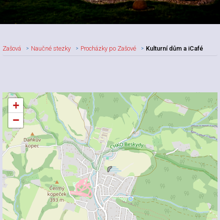
Zašová
Naučné stezky
Procházky po Zašové
Kulturní dům a iCafé
+
−