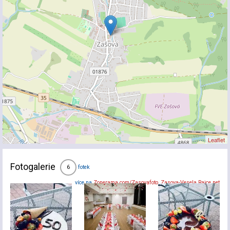
Leaflet
Fotogalerie
fotek
6
více na
Zonerama.com/Zasovafoto
,
Zasova-Vesela.Rajce.net