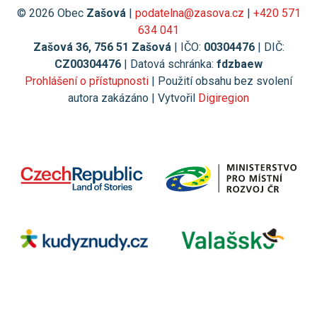
© 2026 Obec
Zašová
|
podatelna@zasova.cz
|
+420 571
634 041
Zašová 36, 756 51 Zašová
| IČO:
00304476
| DIČ:
CZ00304476
| Datová schránka:
fdzbaew
Prohlášení o přístupnosti
| Použití obsahu bez svolení
autora zakázáno | Vytvořil
Digiregion