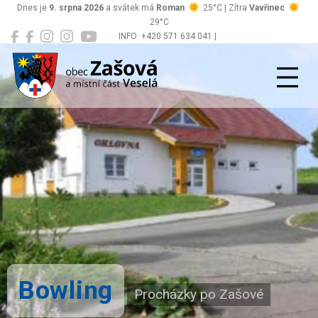
Dnes je
9. srpna 2026
a svátek má
Roman
25°C | Zítra
Vavřinec
29°C
INFO: +420 571 634 041 |
Zašová
podatelna@zasova.cz
Bowling
Procházky po Zašové