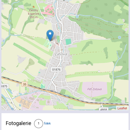
Leaflet
Fotogalerie
fotek
1