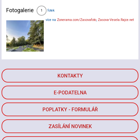
Fotogalerie
fotek
1
více na
Zonerama.com/Zasovafoto
,
Zasova-Vesela.Rajce.net
KONTAKTY
E-PODATELNA
POPLATKY - FORMULÁŘ
ZASÍLÁNÍ NOVINEK