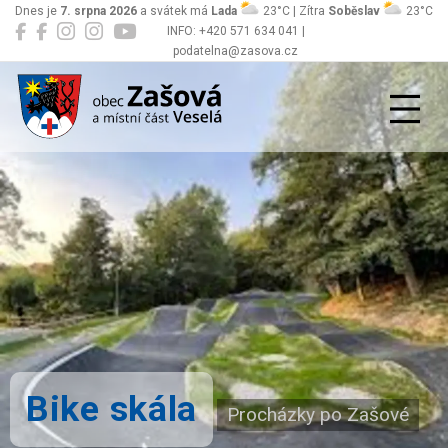
Dnes je
7. srpna 2026
a svátek má
Lada
23°C | Zítra
Soběslav
23°C
INFO: +420 571 634 041 |
podatelna@zasova.cz
Zašová
Bike skála
Procházky po Zašové