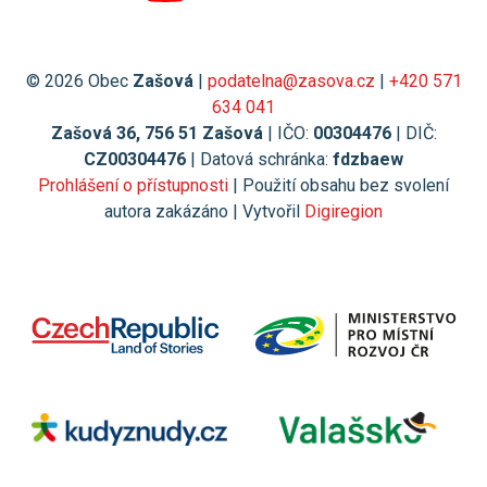
© 2026 Obec
Zašová
|
podatelna@zasova.cz
|
+420 571
634 041
Zašová 36, 756 51 Zašová
| IČO:
00304476
| DIČ:
CZ00304476
| Datová schránka:
fdzbaew
Prohlášení o přístupnosti
| Použití obsahu bez svolení
autora zakázáno | Vytvořil
Digiregion