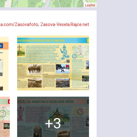
Leaflet
a.com/Zasovafoto
,
Zasova-Vesela.Rajce.net
+3