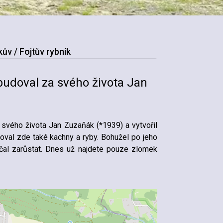
ův / Fojtův rybník
ybudoval za svého života Jan
 svého života Jan Zuzaňák (*1939) a vytvořil
oval zde také kachny a ryby. Bohužel po jeho
ačal zarůstat. Dnes už najdete pouze zlomek