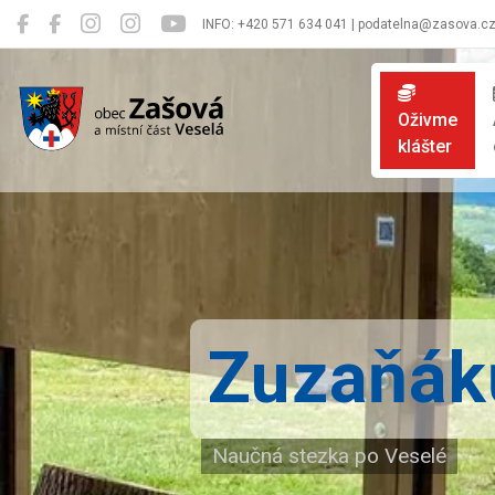
INFO: +420 571 634 041 | podatelna@zasova.c
Zašová
Oživme
klášter
Zuzaňáků
Naučná stezka po Veselé