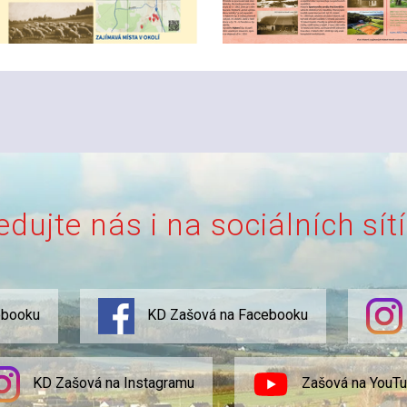
edujte nás i na sociálních sít
ebooku
KD Zašová na Facebooku
KD Zašová na Instagramu
Zašová na YouT