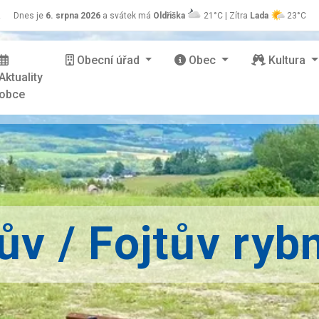
z
Dnes je
6. srpna 2026
a svátek má
Oldřiška
21°C | Zítra
Lada
23°C
Obecní úřad
Obec
Kultura
Aktuality
obce
v / Fojtův ryb