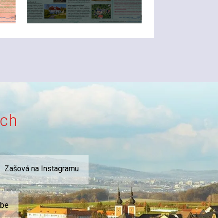
ích
Zašová na Instagramu
ube