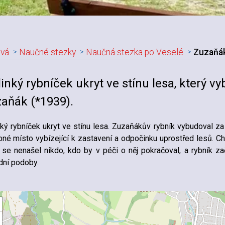
vá
Naučné stezky
Naučná stezka po Veselé
Zuzaňák
inký rybníček ukryt ve stínu lesa, který v
aňák (*1939).
ký rybníček ukryt ve stínu lesa. Zuzaňákův rybník vybudoval za
né místo vybízející k zastavení a odpočinku uprostřed lesů. Ch
 se nenašel nikdo, kdo by v péči o něj pokračoval, a rybník z
ní podoby.