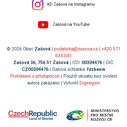
KD Zašová na Instagramu
Zašová na YouTube
© 2026 Obec
Zašová
|
podatelna@zasova.cz
|
+420 571
634 041
Zašová 36, 756 51 Zašová
| IČO:
00304476
| DIČ:
CZ00304476
| Datová schránka:
fdzbaew
Prohlášení o přístupnosti
| Použití obsahu bez svolení
autora zakázáno | Vytvořil
Digiregion