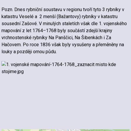
Pozn. Dnes rybniční soustavu v regionu tvoří tyto 3 rybníky v
katastru Veselé a 2 menší (Bažantovy) rybníky v katastru
sousední Zašové. V minulých staletích však dle 1. vojenského
mapování z let 1764–1768 byly součástí zdejší krajiny
vrchnostenské rybníky Na Panščici, Na Šibenkách i Za
Hačovem. Po roce 1836 však byly vysušeny a přeměněny na
louky a později ornou půdu.