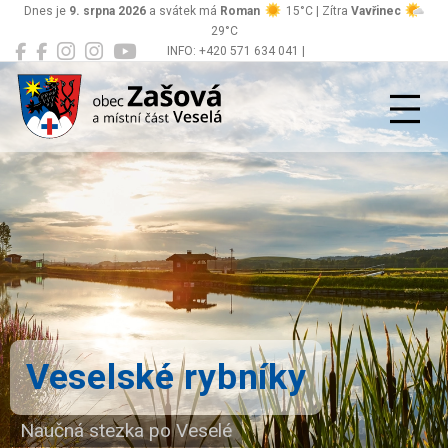
Dnes je
9. srpna 2026
a svátek má
Roman
15°C | Zítra
Vavřinec
29°C
INFO: +420 571 634 041 |
Zašová
podatelna@zasova.cz
Veselské rybníky
Naučná stezka po Veselé