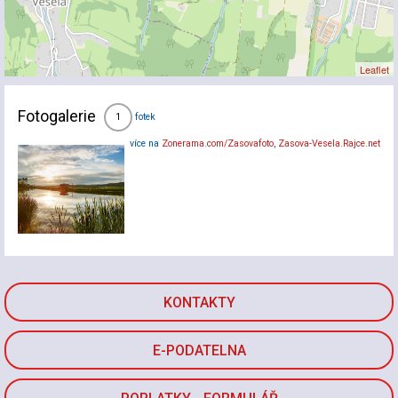
Leaflet
Fotogalerie
fotek
1
více na
Zonerama.com/Zasovafoto
,
Zasova-Vesela.Rajce.net
KONTAKTY
E-PODATELNA