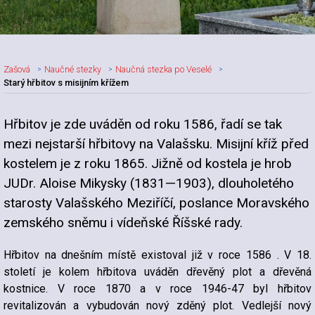
Zašová
Naučné stezky
Naučná stezka po Veselé
Starý hřbitov s misijním křížem
Hřbitov je zde uváděn od roku 1586, řadí se tak
mezi nejstarší hřbitovy na Valašsku. Misijní kříž před
kostelem je z roku 1865. Jižně od kostela je hrob
JUDr. Aloise Mikysky (1831—1903), dlouholetého
starosty Valašského Meziříčí, poslance Moravského
zemského sněmu i vídeňské Říšské rady.
Hřbitov na dnešním místě existoval již v roce 1586 . V 18.
století je kolem hřbitova uváděn dřevěný plot a dřevěná
kostnice. V roce 1870 a v roce 1946-47 byl hřbitov
revitalizován a vybudován nový zděný plot. Vedlejší nový