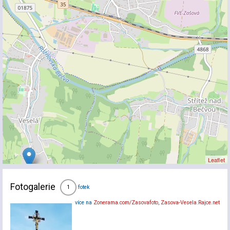
Leaflet
Fotogalerie
fotek
1
více na
Zonerama.com/Zasovafoto
,
Zasova-Vesela.Rajce.net