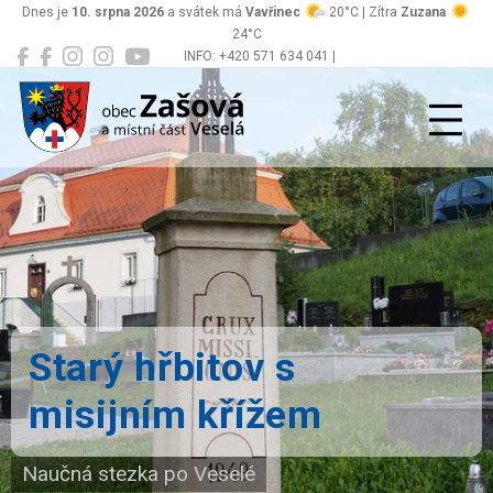
Dnes je
10. srpna 2026
a svátek má
Vavřinec
20°C | Zítra
Zuzana
24°C
INFO: +420 571 634 041 |
Zašová
podatelna@zasova.cz
Starý hřbitov s
misijním křížem
Naučná stezka po Veselé