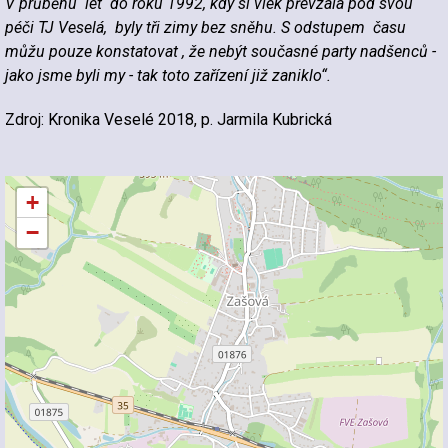
V průběhu let do roku 1992, kdy si vlek převzala pod svou
péči TJ Veselá, byly tři zimy bez sněhu. S odstupem času
můžu pouze konstatovat , že nebýt současné party nadšenců -
jako jsme byli my - tak toto zařízení již zaniklo“.
Zdroj: Kronika Veselé 2018, p. Jarmila Kubrická
+
−