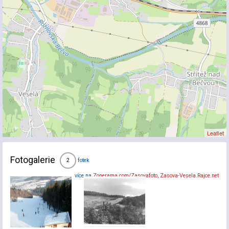
Leaflet
Fotogalerie
fotek
2
více na
Zonerama.com/Zasovafoto
,
Zasova-Vesela.Rajce.net