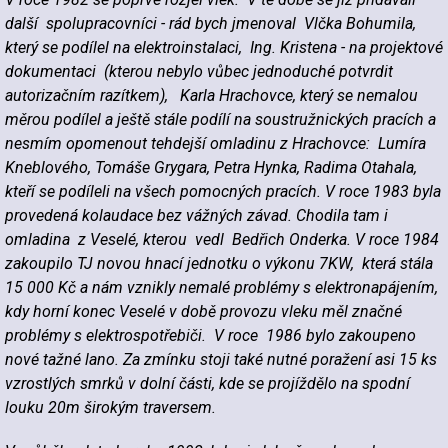
další spolupracovníci -
rád bych jmenoval Vlčka Bohumila,
který se podílel na elektroinstalaci, Ing. Kristena - na projektové
dokumentaci (kterou nebylo vůbec jednoduché potvrdit
autorizačním razítkem), Karla Hrachovce, který se nemalou
měrou podílel a ještě stále podílí na soustružnických pracích a
nesmím opomenout tehdejší omladinu z Hrachovce: Lumíra
Kneblového, Tomáše Grygara, Petra Hynka, Radima Otahala,
kteří se podíleli na všech pomocných pracích. V roce 1983 byla
provedená kolaudace bez vážných závad. Chodila tam i
omladina z Veselé, kterou vedl Bedřich Onderka. V roce 1984
zakoupilo TJ novou hnací jednotku o výkonu 7KW, která stála
15 000 Kč a nám vznikly nemalé problémy s elektronapájením,
kdy horní konec Veselé v době provozu vleku měl značné
problémy s elektrospotřebiči. V roce 1986 bylo zakoupeno
nové tažné lano. Za zmínku stoji také nutné poražení asi 15 ks
vzrostlých smrků v dolní části, kde se projíždělo na spodní
louku 20m širokým traversem.