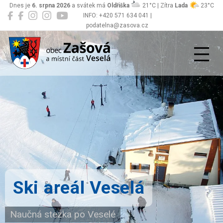
Dnes je
6. srpna 2026
a svátek má
Oldřiška
21°C | Zítra
Lada
23°C
INFO: +420 571 634 041 |
podatelna@zasova.cz
Zašová
Ski areál Veselá
Naučná stezka po Veselé