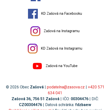
KD Zašová na Facebooku
Zašová na Instagramu
KD Zašová na Instagramu
Zašová na YouTube
© 2026 Obec
Zašová
|
podatelna@zasova.cz
|
+420 571
634 041
Zašová 36, 756 51 Zašová
| IČO:
00304476
| DIČ:
CZ00304476
| Datová schránka:
fdzbaew