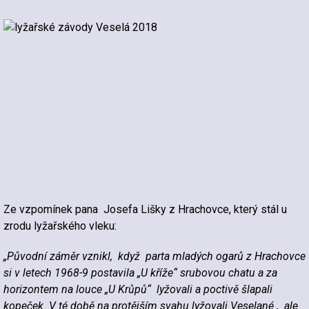
Ze vzpomínek pana Josefa Lišky z Hrachovce, který stál u
zrodu lyžařského vleku:
„Původní záměr vznikl, když parta mladých ogarů z Hrachovce
si v letech 1968-9 postavila „U kříže“ srubovou chatu a za
horizontem na louce „U Krůpů“ lyžovali a poctivě šlapali
kopeček. V té době na protějším svahu lyžovali Veselané , ale