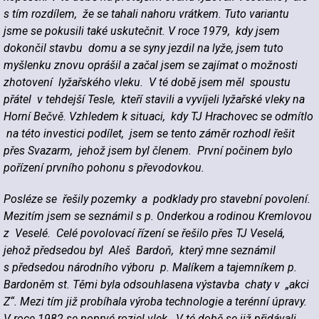
s tím rozdílem, že se tahali nahoru vrátkem. Tuto variantu
jsme se pokusili také uskutečnit. V roce 1979, kdy jsem
dokončil stavbu domu a se syny jezdil na lyže, jsem tuto
myšlenku znovu oprášil a začal jsem se zajímat o možnosti
zhotovení lyžařského vleku. V té době jsem měl spoustu
přátel v tehdejší Tesle, kteří stavili a vyvíjeli lyžařské vleky na
Horní Bečvě. Vzhledem k situaci, kdy TJ Hrachovec se odmítlo
na této investici podílet, jsem se tento záměr rozhodl řešit
přes Svazarm, jehož jsem byl členem. První počinem bylo
pořízení prvního pohonu s převodovkou.
Posléze se řešily pozemky a podklady pro stavební povolení.
Mezitím jsem se seznámil s p. Onderkou a rodinou Kremlovou
z Veselé. Celé povolovací řízení se řešilo přes TJ Veselá,
jehož předsedou byl Aleš Bardoň, který mne seznámil
s předsedou národního výboru p. Malíkem a tajemníkem p.
Bardoněm st. Těmi byla odsouhlasena výstavba chaty v „akci
Z“. Mezi tím již probíhala výroba technologie a terénní úpravy.
V roce 1982 se poprvé rozjel vlek. V té době se již přidávali