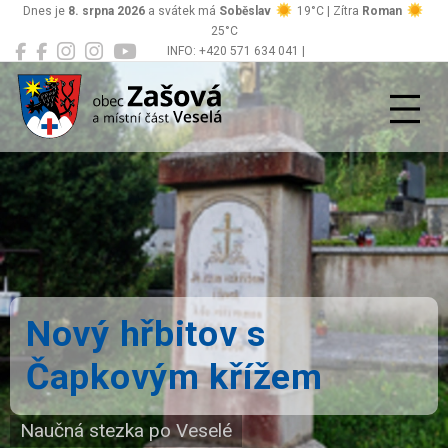
Dnes je
8. srpna 2026
a svátek má
Soběslav
19°C | Zítra
Roman
25°C
INFO: +420 571 634 041 |
Zašová
podatelna@zasova.cz
Nový hřbitov s
Čapkovým křížem
Naučná stezka po Veselé