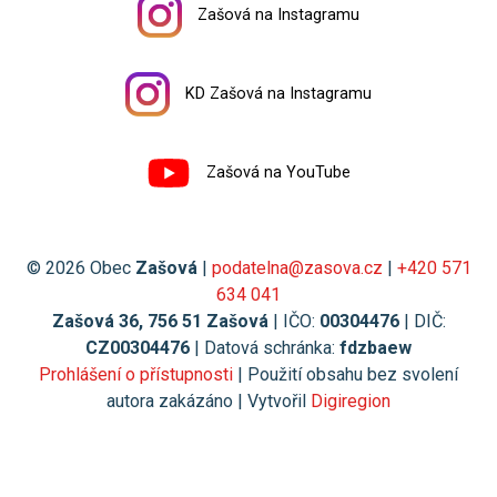
Zašová na Instagramu
KD Zašová na Instagramu
Zašová na YouTube
© 2026 Obec
Zašová
|
podatelna@zasova.cz
|
+420 571
634 041
Zašová 36, 756 51 Zašová
| IČO:
00304476
| DIČ:
CZ00304476
| Datová schránka:
fdzbaew
Prohlášení o přístupnosti
| Použití obsahu bez svolení
autora zakázáno | Vytvořil
Digiregion