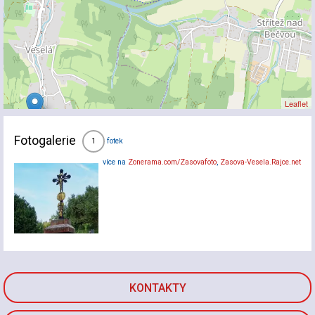
Leaflet
Fotogalerie
fotek
1
více na
Zonerama.com/Zasovafoto
,
Zasova-Vesela.Rajce.net
KONTAKTY