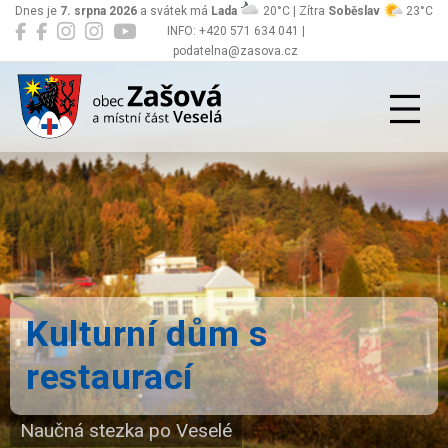
Dnes je
7. srpna 2026
a svátek má
Lada
20°C | Zítra
Soběslav
23°C
INFO: +420 571 634 041 |
podatelna@zasova.cz
Zašová
Kulturní dům s
restaurací
Naučná stezka po Veselé