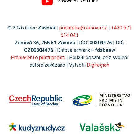
Zašová na YouTube
© 2026 Obec
Zašová
|
podatelna@zasova.cz
|
+420 571
634 041
Zašová 36, 756 51 Zašová
| IČO:
00304476
| DIČ:
CZ00304476
| Datová schránka:
fdzbaew
Prohlášení o přístupnosti
| Použití obsahu bez svolení
autora zakázáno | Vytvořil
Digiregion