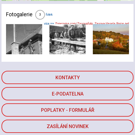
Fotogalerie
fotek
3
více na
Zonerama.com/Zasovafoto
,
Zasova-Vesela.Rajce.net
KONTAKTY
E-PODATELNA
POPLATKY - FORMULÁŘ
ZASÍLÁNÍ NOVINEK