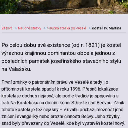
Zašová
Naučné stezky
Naučná stezka po Veselé
Kostel sv. Martina
Po celou dobu své existence (od r. 1821) je kostel
výraznou krajinnou dominantou obce a jednou z
posledních památek josefínského stavebního stylu
na Valašsku.
První zmínky o patronátním právu ve Veselé a tedy i o
přítomnosti kostela spadají k roku 1396. Přesná lokalizace
kostela je dodnes nejasná, ale podle tradice je spojována s
tratí Na Kostelisku na dolním konci Stříteže nad Bečvou. Zánik
tohoto kostela je též nejasný – v úvahu přichází možnost jeho
zničení evangelíky nebo erozní činností Bečvy. Jeho zbytky
snad byly převezeny do Veselé, kde byl vystavěn kostel nový.