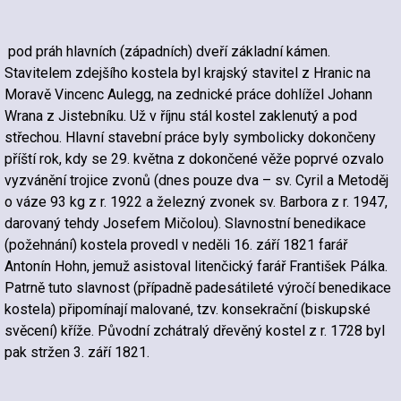
pod práh hlavních (západních) dveří základní kámen.
Stavitelem zdejšího kostela byl krajský stavitel z Hranic na
Moravě Vincenc Aulegg, na zednické práce dohlížel Johann
Wrana z Jistebníku. Už v říjnu stál kostel zaklenutý a pod
střechou. Hlavní stavební práce byly symbolicky dokončeny
příští rok, kdy se 29. května z dokončené věže poprvé ozvalo
vyzvánění trojice zvonů (dnes pouze dva – sv. Cyril a Metoděj
o váze 93 kg z r. 1922 a železný zvonek sv. Barbora z r. 1947,
darovaný tehdy Josefem Mičolou). Slavnostní benedikace
(požehnání) kostela provedl v neděli 16. září 1821 farář
Antonín Hohn, jemuž asistoval litenčický farář František Pálka.
Patrně tuto slavnost (případně padesátileté výročí benedikace
kostela) připomínají malované, tzv. konsekrační (biskupské
svěcení) kříže. Původní zchátralý dřevěný kostel z r. 1728 byl
pak stržen 3. září 1821.