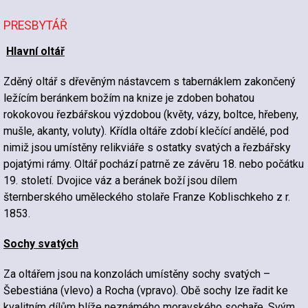
PRESBYTÁŘ
Hlavní oltář
Zděný oltář s dřevěným nástavcem s tabernáklem zakončený
ležícím beránkem božím na knize je zdoben bohatou
rokokovou řezbářskou výzdobou (květy, vázy, boltce, hřebeny,
mušle, akanty, voluty). Křídla oltáře zdobí klečící andělé, pod
nimiž jsou umístěny relikviáře s ostatky svatých a řezbářsky
pojatými rámy. Oltář pochází patrně ze závěru 18. nebo počátku
19. století. Dvojice váz a beránek boží jsou dílem
šternberského uměleckého stolaře Franze Koblischkeho z r.
1853.
Sochy svatých
Za oltářem jsou na konzolách umístěny sochy svatých –
Šebestiána (vlevo) a Rocha (vpravo). Obě sochy lze řadit ke
kvalitním dílům blíže neznámého moravského sochaře. Svým