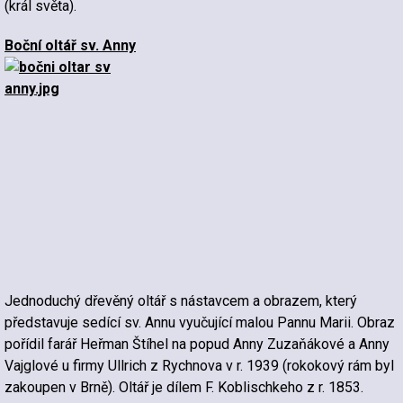
(král světa).
Boční oltář sv. Anny
Jednoduchý dřevěný oltář s nástavcem a obrazem, který
představuje sedící sv. Annu vyučující malou Pannu Marii. Obraz
pořídil farář Heřman Štíhel na popud Anny Zuzaňákové a Anny
Vajglové u firmy Ullrich z Rychnova v r. 1939 (rokokový rám byl
zakoupen v Brně). Oltář je dílem F. Koblischkeho z r. 1853.