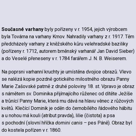
Současné varhany
byly pořízeny v r. 1954, jejich výrobcem
byla Továrna na varhany Krnov. Nahradily varhany z r. 1917. Těm
předcházely varhany z kněžského kůru velehradské baziliky
(pořízeny r. 1712, autorem brněnský varhanář Jan David Sieber)
a do Veselé přeneseny v r. 1784 farářem J. N. B. Weiserem.
Na poprsni varhanní kruchty je umístěna dvojice obrazů. Vlevo
se nalézá kopie pozdně gotického milostného obrazu Panny
Marie Zašovské patrně z druhé poloviny 18. st. Vpravo je obraz
s námětem sv. Dominika přijímajícího růženec od dítěte Ježíše
a trůnící Panny Marie, která mu dává na hlavu věnec z růžových
květů. Klečící Dominik je oděn do černobílého řádového hábitu
a u nohou má kouli (atribut pravda), lilie (čistota) a psa
s pochodní (slovní hříčka
domini canis
– pes Páně). Obraz byl
do kostela pořízen v r. 1860.