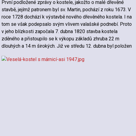
První podložené zprávy o kostele, jakožto o malé dřevěné
stavbě, jejímž patronem byl sv. Martin, pochází z roku 1673. V
roce 1728 dochází k výstavbě nového dřevěného kostela. I na
tom se však podepsalo svým vlivem valašské podnebí. Proto
v jeho blízkosti započala 7. dubna 1820 stavba kostela
zděného a přistoupilo se k výkopu základů zhruba 22 m
dlouhých a 14 m širokých. Již ve středu 12. dubna byl položen