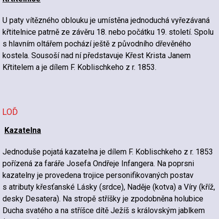
U paty vítězného oblouku je umístěna jednoduchá vyřezávaná
křtitelnice patrně ze závěru 18. nebo počátku 19. století. Spolu
s hlavním oltářem pochází ještě z původního dřevěného
kostela. Sousoší nad ní představuje Křest Krista Janem
Křtitelem a je dílem F. Koblischkeho z r. 1853.
LOĎ
Kazatelna
Jednoduše pojatá kazatelna je dílem F. Koblischkeho z r. 1853
pořízená za faráře Josefa Ondřeje Infangera. Na poprsni
kazatelny je provedena trojice personifikovaných postav
s atributy křesťanské Lásky (srdce), Naděje (kotva) a Víry (kříž,
desky Desatera). Na stropě stříšky je zpodobněna holubice
Ducha svatého a na stříšce dítě Ježíš s královským jablkem