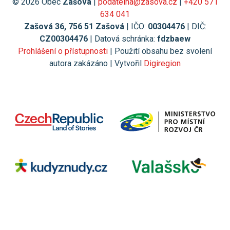
© 2026 Obec
Zašová
|
podatelna@zasova.cz
|
+420 571
634 041
Zašová 36, 756 51 Zašová
| IČO:
00304476
| DIČ:
CZ00304476
| Datová schránka:
fdzbaew
Prohlášení o přístupnosti
| Použití obsahu bez svolení
autora zakázáno | Vytvořil
Digiregion