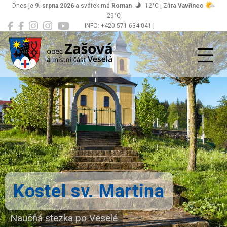
Dnes je
9. srpna 2026
a svátek má
Roman
12°C | Zítra
Vavřinec
29°C
INFO: +420 571 634 041 |
Zašová
podatelna@zasova.cz
Kostel sv. Martina
Naučná stezka po Veselé