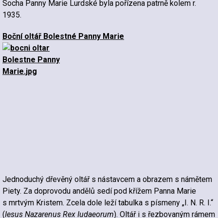
Socha Panny Marie Lurdské byla pořízena patrně kolem r.
1935.
Boční oltář Bolestné Panny Marie
Jednoduchý dřevěný oltář s nástavcem a obrazem s námětem
Piety. Za doprovodu andělů sedí pod křížem Panna Marie
s mrtvým Kristem. Zcela dole leží tabulka s písmeny „I. N. R. I.“
(
Iesus Nazarenus Rex Iudaeorum
). Oltář i s řezbovaným rámem