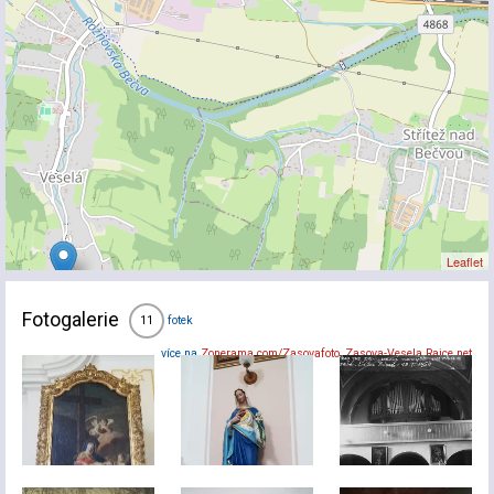
Leaflet
Fotogalerie
fotek
11
více na
Zonerama.com/Zasovafoto
,
Zasova-Vesela.Rajce.net