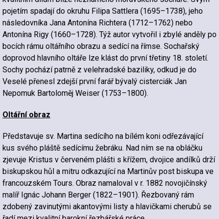
pojetím spadají do okruhu Filipa Sattlera (1695–1738), jeho
následovníka Jana Antonína Richtera (1712–1762) nebo
Antonína Rigy (1660–1728). Týž autor vytvořil i zbylé anděly po
bocích rámu oltářního obrazu a sedící na římse. Sochařský
doprovod hlavního oltáře lze klást do první třetiny 18. století.
Sochy pochází patrně z velehradské baziliky, odkud je do
Veselé přenesl zdejší první farář bývalý cisterciák Jan
Nepomuk Bartoloměj Weiser (1753–1800).
Oltářní obraz
Představuje sv. Martina sedícího na bílém koni odřezávající
kus svého pláště sedícímu žebráku. Nad ním se na obláčku
zjevuje Kristus v červeném plášti s křížem, dvojice andílků drží
biskupskou hůl a mitru odkazující na Martinův post biskupa ve
francouzském Tours. Obraz namaloval v r. 1882 novojičínský
malíř Ignác Johann Berger (1822–1901). Řezbovaný rám
zdobený zavinutými akantovými listy a hlavičkami cherubů se
řadí mezi kvalitní barokní řezbářské práce.