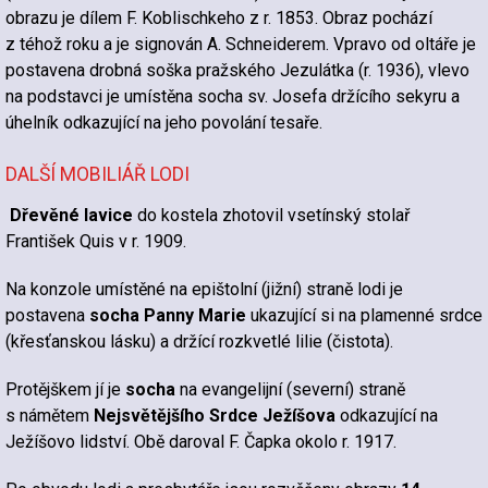
obrazu je dílem F. Koblischkeho z r. 1853. Obraz pochází
z téhož roku a je signován A. Schneiderem. Vpravo od oltáře je
postavena drobná soška pražského Jezulátka (r. 1936), vlevo
na podstavci je umístěna socha sv. Josefa držícího sekyru a
úhelník odkazující na jeho povolání tesaře.
DALŠÍ MOBILIÁŘ LODI
Dřevěné lavice
do kostela zhotovil vsetínský stolař
František Quis v r. 1909.
Na konzole umístěné na epištolní (jižní) straně lodi je
postavena
socha Panny Marie
ukazující si na plamenné srdce
(křesťanskou lásku) a držící rozkvetlé lilie (čistota).
Protějškem jí je
socha
na evangelijní (severní) straně
s námětem
Nejsvětějšího Srdce Ježíšova
odkazující na
Ježíšovo lidství. Obě daroval F. Čapka okolo r. 1917.