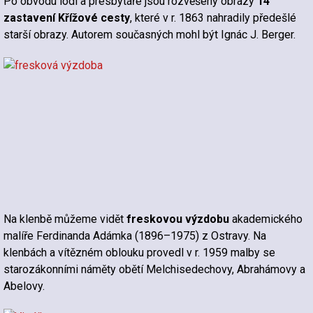
Po obvodu lodi a presbytáře jsou rozvěšeny obrazy
14
zastavení Křížové cesty
, které v r. 1863 nahradily předešlé
starší obrazy. Autorem současných mohl být Ignác J. Berger.
Na klenbě můžeme vidět
freskovou výzdobu
akademického
malíře Ferdinanda Adámka (1896–1975) z Ostravy. Na
klenbách a vítězném oblouku provedl v r. 1959 malby se
starozákonními náměty obětí Melchisedechovy, Abrahámovy a
Abelovy.