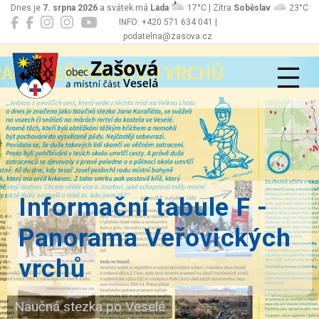
Dnes je
7. srpna 2026
a svátek má
Lada
17°C | Zítra
Soběslav
23°C
INFO: +420 571 634 041 |
podatelna@zasova.cz
Zašová
Informační tabule F -
Panorama Veřovických
vrchů
Naučná stezka po Veselé