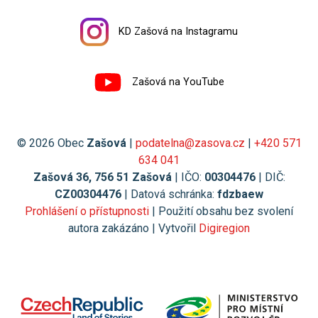
KD Zašová na Instagramu
Zašová na YouTube
© 2026 Obec
Zašová
|
podatelna@zasova.cz
|
+420 571
634 041
Zašová 36, 756 51 Zašová
| IČO:
00304476
| DIČ:
CZ00304476
| Datová schránka:
fdzbaew
Prohlášení o přístupnosti
| Použití obsahu bez svolení
autora zakázáno | Vytvořil
Digiregion