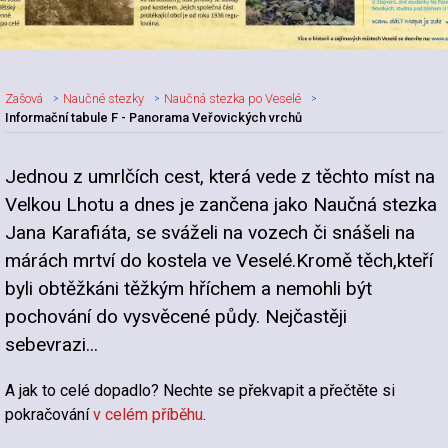
Zašová
Naučné stezky
Naučná stezka po Veselé
Informační tabule F - Panorama Veřovických vrchů
Jednou z umrlčích cest, která vede z těchto míst na
Velkou Lhotu a dnes je zančena jako Naučná stezka
Jana Karafiáta, se sváželi na vozech či snášeli na
márách mrtví do kostela ve Veselé.Kromě těch,kteří
byli obtěžkáni těžkým hříchem a nemohli být
pochování do vysvěcené půdy. Nejčastěji
sebevrazi...
A jak to celé dopadlo? Nechte se překvapit a přečtěte si
pokračování
v celém příběhu
.