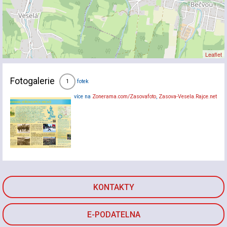
Leaflet
Fotogalerie
fotek
1
více na
Zonerama.com/Zasovafoto
,
Zasova-Vesela.Rajce.net
KONTAKTY
E-PODATELNA