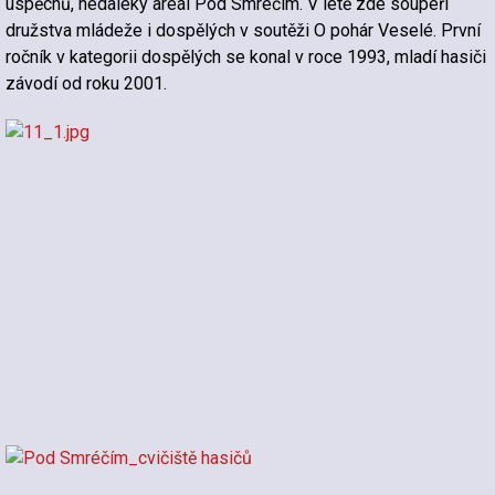
úspěchů, nedaleký areál Pod Smréčím. V létě zde soupeří
družstva mládeže i dospělých v soutěži O pohár Veselé. První
ročník v kategorii dospělých se konal v roce 1993, mladí hasiči
závodí od roku 2001.