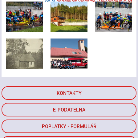
více na
Zonerama.com/Zasovafoto
,
Zasova-Vesela.Rajce.net
KONTAKTY
E-PODATELNA
POPLATKY - FORMULÁŘ