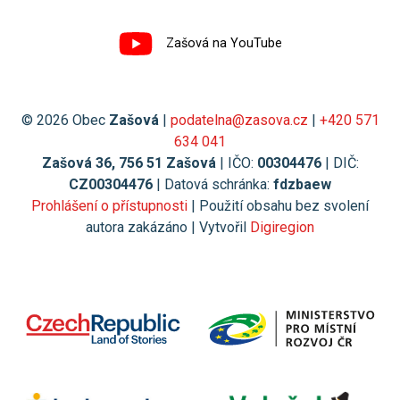
Zašová na YouTube
© 2026 Obec
Zašová
|
podatelna@zasova.cz
|
+420 571
634 041
Zašová 36, 756 51 Zašová
| IČO:
00304476
| DIČ:
CZ00304476
| Datová schránka:
fdzbaew
Prohlášení o přístupnosti
| Použití obsahu bez svolení
autora zakázáno | Vytvořil
Digiregion