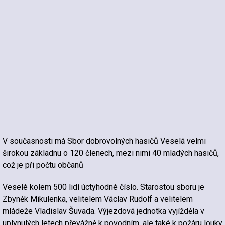
V současnosti má Sbor dobrovolných hasičů Veselá velmi
širokou základnu o 120 členech, mezi nimi 40 mladých hasičů,
což je při počtu občanů
Veselé kolem 500 lidí úctyhodné číslo. Starostou sboru je
Zbyněk Mikulenka, velitelem Václav Rudolf a velitelem
mládeže Vladislav Šuvada. Výjezdová jednotka vyjížděla v
uplynulých letech převážně k povodním, ale také k požáru louky