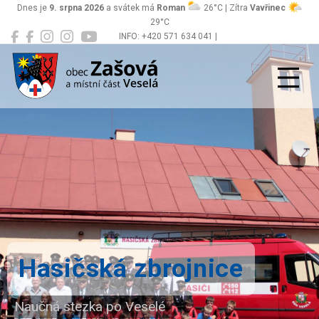
Dnes je
9. srpna 2026
a svátek má
Roman
26°C | Zítra
Vavřinec
29°C
INFO: +420 571 634 041 |
Zašová
podatelna@zasova.cz
Hasičská zbrojnice
Naučná stezka po Veselé