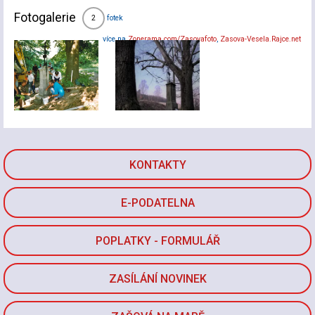
Fotogalerie
fotek
2
více na
Zonerama.com/Zasovafoto
,
Zasova-Vesela.Rajce.net
KONTAKTY
E-PODATELNA
POPLATKY - FORMULÁŘ
ZASÍLÁNÍ NOVINEK