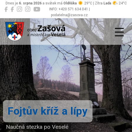
Dnes je
6. srpna 2026
a svátek má
Oldřiška
29°C | Zítra
Lada
24°C
INFO: +420 571 634 041 |
podatelna@zasova.cz
Zašová
Fojtův kříž a lípy
Naučná stezka po Veselé