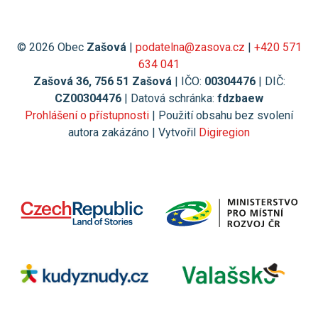
© 2026 Obec
Zašová
|
podatelna@zasova.cz
|
+420 571
634 041
Zašová 36, 756 51 Zašová
| IČO:
00304476
| DIČ:
CZ00304476
| Datová schránka:
fdzbaew
Prohlášení o přístupnosti
| Použití obsahu bez svolení
autora zakázáno | Vytvořil
Digiregion