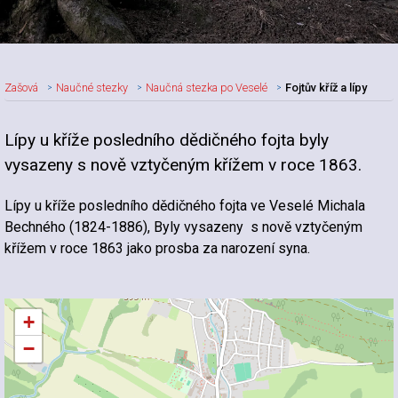
Zašová
Naučné stezky
Naučná stezka po Veselé
Fojtův kříž a lípy
Lípy u kříže posledního dědičného fojta byly
vysazeny s nově vztyčeným křížem v roce 1863.
Lípy u kříže posledního dědičného fojta ve Veselé Michala
Bechného (1824-1886), Byly vysazeny s nově vztyčeným
křížem v roce 1863 jako prosba za narození syna.
+
−