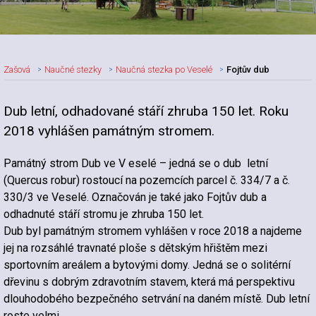
Zašová
Naučné stezky
Naučná stezka po Veselé
Fojtův dub
Dub letní, odhadované stáří zhruba 150 let. Roku
2018 vyhlášen památným stromem.
Památný strom Dub ve V eselé – jedná se o dub letní
(Quercus robur) rostoucí na pozemcích parcel č. 334/7 a č.
330/3 ve Veselé. Označován je také jako Fojtův dub a
odhadnuté stáří stromu je zhruba 150 let.
Dub byl památným stromem vyhlášen v roce 2018 a najdeme
jej na rozsáhlé travnaté ploše s dětským hřištěm mezi
sportovním areálem a bytovými domy. Jedná se o solitérní
dřevinu s dobrým zdravotním stavem, která má perspektivu
dlouhodobého bezpečného setrvání na daném místě. Dub letní
roste velmi