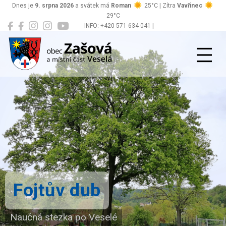
Dnes je
9. srpna 2026
a svátek má
Roman
25°C | Zítra
Vavřinec
29°C
INFO: +420 571 634 041 |
Zašová
podatelna@zasova.cz
Fojtův dub
Naučná stezka po Veselé