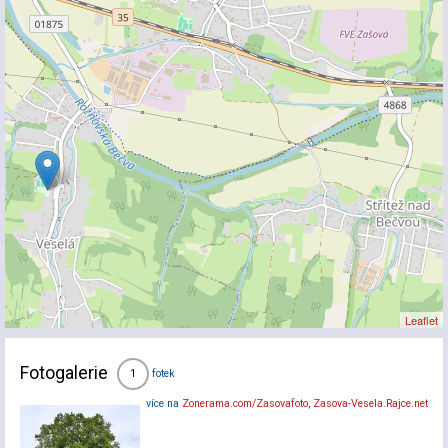
Leaflet
Fotogalerie
fotek
1
více na
Zonerama.com/Zasovafoto
,
Zasova-Vesela.Rajce.net