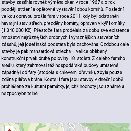
stavby zasáhla rovněž výměna oken v roce 1967 a o rok
později stržení a opětovné vystavění obou komínů. Poslední
velkou opravou prošla fara v roce 2011, kdy byl odstraněn
havarijní stav střech, přezděny komíny, opraven vikýř i omítky
(1 340 000 Kč). Přestože fara prodělala za dobu své existence
množství nejrůznějších drobných i výraznějších stavebních
zásahů, její josefínská podstata byla zachována. Ozdobou celé
stavby je pak mansardová střecha – velice oblíbený
konstrukční prvek druhé poloviny 18. století. Z celého farního
areálu, který zahrnoval též hospodářské budovy umístěné
západněji od fary (stodola s chlévem, dřevník), zbyla pouze
zděná pilířová brána. Kostel i fara jsou stavby v dnešní době
prohlášené za kulturní památky, jejichž hodnoty jsou známé a
nezpochybnitelné.
+