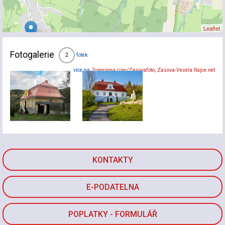
Leaflet
Fotogalerie
fotek
2
více na
Zonerama.com/Zasovafoto
,
Zasova-Vesela.Rajce.net
KONTAKTY
E-PODATELNA
POPLATKY - FORMULÁŘ