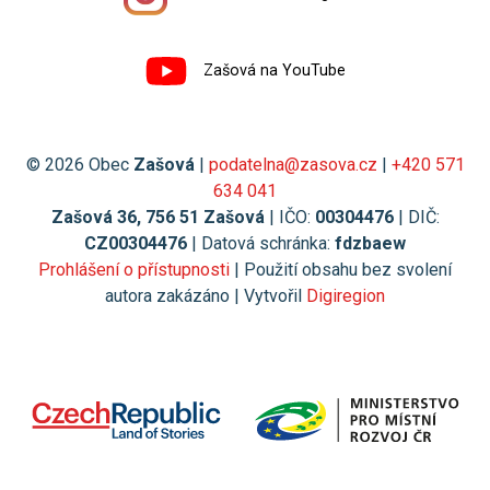
Zašová na YouTube
© 2026 Obec
Zašová
|
podatelna@zasova.cz
|
+420 571
634 041
Zašová 36, 756 51 Zašová
| IČO:
00304476
| DIČ:
CZ00304476
| Datová schránka:
fdzbaew
Prohlášení o přístupnosti
| Použití obsahu bez svolení
autora zakázáno | Vytvořil
Digiregion