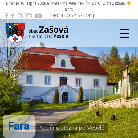
Dnes je
10. srpna 2026
a svátek má
Vavřinec
23°C | Zítra
Zuzana
24°C
INFO: +420 571 634 041 |
Zašová
podatelna@zasova.cz
Fara
Naučná stezka po Veselé