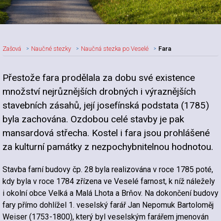
Zašová
Naučné stezky
Naučná stezka po Veselé
Fara
Přestože fara prodělala za dobu své existence
množství nejrůznějších drobných i výraznějších
stavebních zásahů, její josefínská podstata (1785)
byla zachována. Ozdobou celé stavby je pak
mansardová střecha. Kostel i fara jsou prohlášené
za kulturní památky z nezpochybnitelnou hodnotou.
Stavba farní budovy čp. 28 byla realizována v roce 1785 poté,
kdy byla v roce 1784 zřízena ve Veselé farnost, k níž náležely
i okolní obce Velká a Malá Lhota a Brňov. Na dokončení budovy
fary přímo dohlížel 1. veselský farář Jan Nepomuk Bartoloměj
Weiser (1753-1800), který byl veselským farářem jmenován