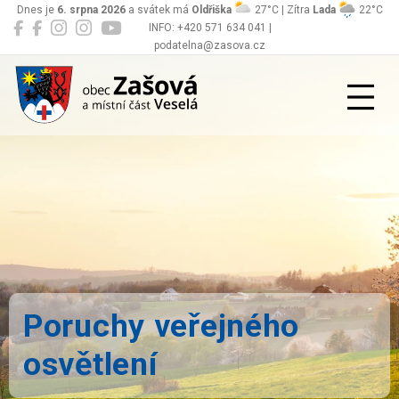
Dnes je
6. srpna 2026
a svátek má
Oldřiška
27°C | Zítra
Lada
22°C
INFO: +420 571 634 041 |
podatelna@zasova.cz
Zašová
Poruchy veřejného
osvětlení