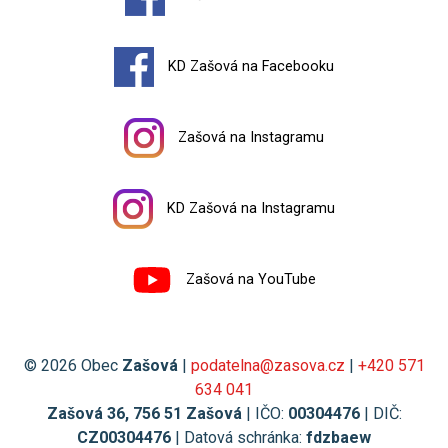
KD Zašová na Facebooku
Zašová na Instagramu
KD Zašová na Instagramu
Zašová na YouTube
© 2026 Obec
Zašová
|
podatelna@zasova.cz
|
+420 571
634 041
Zašová 36, 756 51 Zašová
| IČO:
00304476
| DIČ:
CZ00304476
| Datová schránka:
fdzbaew