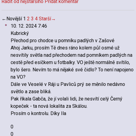
Řadit od nejstaršího
Přidat komentář
←
Novější
1
2
3
4
Starší
→
10. 12. 2024 7:46
Kubrický
Přechod pro chodce u pomníku padlých v Zašové
Ahoj Jarku, prosím Tě dnes ráno kolem půl osmé už
nesvítily světla nad přechodem nad pomníkem padlých na
cestě před esíčkem u fotbalky. VO ještě normálně svítilo,
bylo šero. Nevím to má nějaké své čidlo? To není napojeno
na VO?
Dále ve Veselé v Ráji u Pavliců prý se měnilo nedávno
světlo a zase bliká.
Pak říkala Gabča, že jí volali lidi, že nesvítí celý Černý
kopeček - ta nová lokalita za Skálou.
Prosím o kontrolu. Díky Ila
0
0