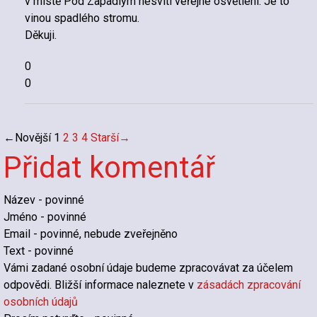
v místě Pod Zapadlým nesvítí veřejné osvětlení. Je to
vinou spadlého stromu.
Děkuji.
0
0
←
Novější
1
2
3
4
Starší
→
Přidat komentář
Název
- povinné
Jméno
- povinné
Email
- povinné, nebude zveřejněno
Text
- povinné
Vámi zadané osobní údaje budeme zpracovávat za účelem
odpovědi. Bližší informace naleznete v
zásadách zpracování
osobních údajů