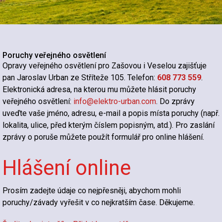
Poruchy veřejného osvětlení
Opravy veřejného osvětlení pro Zašovou i Veselou zajišťuje
pan Jaroslav Urban ze Stříteže 105. Telefon:
608 773 559
.
Elektronická adresa, na kterou mu můžete hlásit poruchy
veřejného osvětlení:
info@elektro-urban.com
. Do zprávy
uveďte vaše jméno, adresu, e-mail a popis místa poruchy (např.
lokalita, ulice, před kterým číslem popisným, atd.). Pro zaslání
zprávy o poruše můžete použít formulář pro online hlášení.
Hlášení online
Prosím zadejte údaje co nejpřesněji, abychom mohli
poruchy/závady vyřešit v co nejkratším čase. Děkujeme.