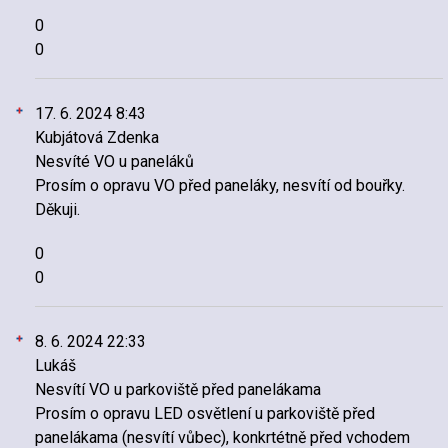
0
0
17. 6. 2024 8:43
Kubjátová Zdenka
Nesvíté VO u paneláků
Prosím o opravu VO před paneláky, nesvítí od bouřky.
Děkuji.
0
0
8. 6. 2024 22:33
Lukáš
Nesvítí VO u parkoviště před panelákama
Prosím o opravu LED osvětlení u parkoviště před
panelákama (nesvítí vůbec), konkrtétně před vchodem