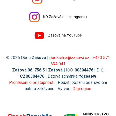
KD Zašová na Instagramu
Zašová na YouTube
© 2026 Obec
Zašová
|
podatelna@zasova.cz
|
+420 571
634 041
Zašová 36, 756 51 Zašová
| IČO:
00304476
| DIČ:
CZ00304476
| Datová schránka:
fdzbaew
Prohlášení o přístupnosti
| Použití obsahu bez svolení
autora zakázáno | Vytvořil
Digiregion