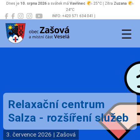
Dnes je
10. srpna 2026
a svátek má
Vavřinec
25°C | Zítra
Zuzana
24°C
INFO: +420 571 634 041 |
Zašová
podatelna@zasova.cz
Relaxační centrum
Salza - rozšíření služeb
3. července 2026
|
Zašová