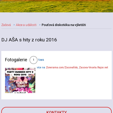
Zašová
Akce a události
Pouťová diskotéka na výletišti
DJ AŠA s hity z roku 2016
Nadpis článku
Fotogalerie
fotek
1
více na
Zonerama.com/Zasovafoto
,
Zasova-Vesela.Rajce.net
KONTAKTY