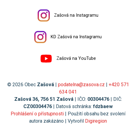
Zašová na Instagramu
KD Zašová na Instagramu
Zašová na YouTube
© 2026 Obec
Zašová
|
podatelna@zasova.cz
|
+420 571
634 041
Zašová 36, 756 51 Zašová
| IČO:
00304476
| DIČ:
CZ00304476
| Datová schránka:
fdzbaew
Prohlášení o přístupnosti
| Použití obsahu bez svolení
autora zakázáno | Vytvořil
Digiregion