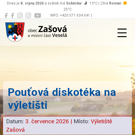
Dnes je
8. srpna 2026
a svátek má
Soběslav
13°C | Zítra
Roman
25°C
INFO: +420 571 634 041 |
Zašová
podatelna@zasova.cz
Pouťová diskotéka na
výletišti
Datum:
3. července 2026
|
Místo:
Výletiště
Zašová