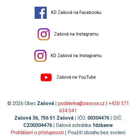
KD Zašová na Facebooku
Zašová na Instagramu
KD Zašová na Instagramu
Zašová na YouTube
© 2026 Obec
Zašová
|
podatelna@zasova.cz
|
+420 571
634 041
Zašová 36, 756 51 Zašová
| IČO:
00304476
| DIČ:
CZ00304476
| Datová schránka:
fdzbaew
Prohlášení o přístupnosti
| Použití obsahu bez svolení