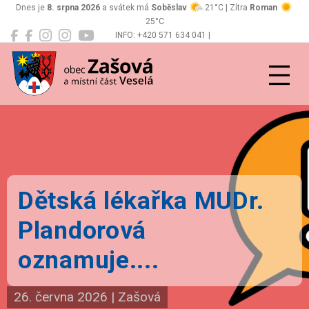
Dnes je
8. srpna 2026
a svátek má
Soběslav
21°C | Zítra
Roman
25°C
INFO: +420 571 634 041 |
Zašová
podatelna@zasova.cz
Dětská lékařka MUDr.
Plandorová
oznamuje....
26. června 2026
|
Zašová