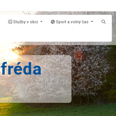
Služby v obci
Sport a volný čas
lfréda