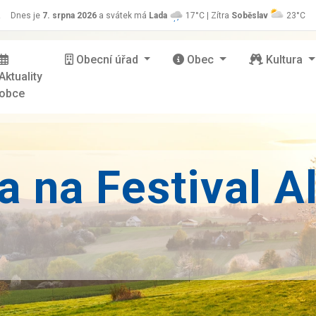
z
Dnes je
7. srpna 2026
a svátek má
Lada
17°C | Zítra
Soběslav
23°C
Obecní úřad
Obec
Kultura
Aktuality
obce
 na Festival A