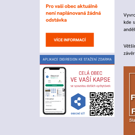
Vyvrc
kde s
anděl
Větši
závěr