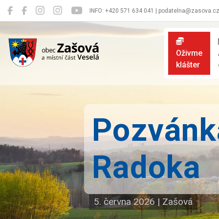
INFO: +420 571 634 041 | podatelna@zasova.c
Zašová
Oživme
klášter
Pozvánka
Radoka
5. června 2026
|
Zašová