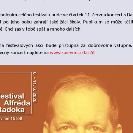
holením celého festivalu bude ve čtvrtek 11. června koncert s 
i po jeho boku zahrají také žáci školy. Publikum se může těši
é, Chci zas v tobě spát a mnoho dalších.
na festivalových akcí bude přístupná za dobrovolné vstupné
ečný koncert najdete na
www.zus-vm.cz/far26