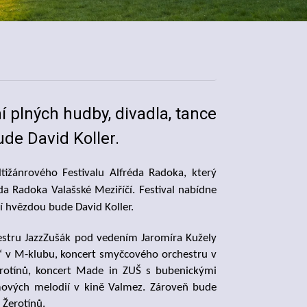
ní plných hudby, divadla, tance
ude David Koller.
tižánrového Festivalu Alfréda Radoka, který
a Radoka Valašské Meziříčí. Festival nabídne
ní hvězdou bude David Koller.
hestru JazzZušák pod vedením Jaromíra Kužely
“ v M-klubu, koncert smyčcového orchestru v
Žerotínů, koncert Made in ZUŠ s bubenickými
lmových melodií v kině Valmez. Zároveň bude
Žerotínů.