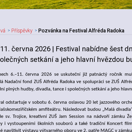
vá
Příspěvky
Pozvánka na Festival Alfréda Radoka
adpis článku
- 11. června 2026 | Festival nabídne šest d
polečných setkání a jeho hlavní hvězdou b
ech 6.–11. června 2026 se uskuteční již patnáctý ročník mul
á Nadační fond ZUŠ Alfréda Radoka ve spolupráci se ZUŠ Alfréd
dní plných hudby, divadla, tance i společných setkání a jeho hlav
val odstartuje v sobotu 6. června oslavou 20 let jazzového orc
lašskomeziříčském amfiteátru. Následovat budou „Malá divadla
le sv. Trojice, kreativní ZUŠ Jam Session na nádvoří zámku 
y i vystoupeními školních souborů a také tradiční Koncert fi
 navštívit výstavu výtvarného oboru ve 2. patře MAGC v zámku 