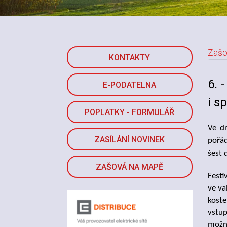
Zašo
KONTAKTY
N
6. 
E-PODATELNA
i s
POPLATKY - FORMULÁŘ
Ve dn
ZASÍLÁNÍ NOVINEK
pořád
šest 
ZAŠOVÁ NA MAPĚ
Festi
ve va
koste
vstup
možné