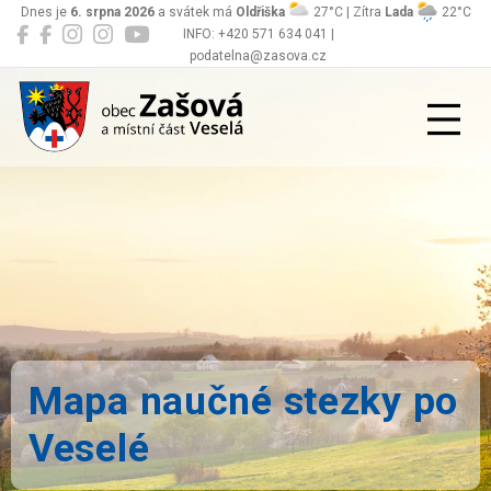
Dnes je
6. srpna 2026
a svátek má
Oldřiška
27°C | Zítra
Lada
22°C
INFO: +420 571 634 041 |
podatelna@zasova.cz
Zašová
Mapa naučné stezky po
Veselé