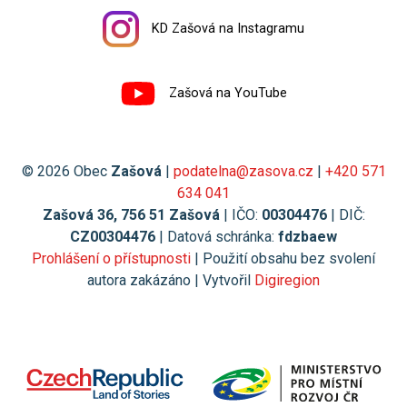
KD Zašová na Instagramu
Zašová na YouTube
© 2026 Obec
Zašová
|
podatelna@zasova.cz
|
+420 571
634 041
Zašová 36, 756 51 Zašová
| IČO:
00304476
| DIČ:
CZ00304476
| Datová schránka:
fdzbaew
Prohlášení o přístupnosti
| Použití obsahu bez svolení
autora zakázáno | Vytvořil
Digiregion