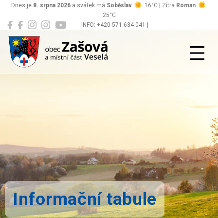
Dnes je
8. srpna 2026
a svátek má
Soběslav
16°C | Zítra
Roman
25°C
INFO: +420 571 634 041 |
Zašová
podatelna@zasova.cz
Informační tabule