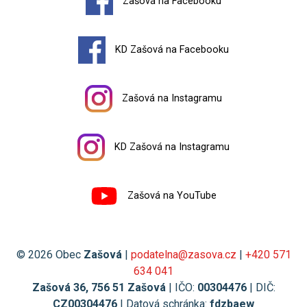
Zašová na Facebooku
KD Zašová na Facebooku
Zašová na Instagramu
KD Zašová na Instagramu
Zašová na YouTube
© 2026 Obec
Zašová
|
podatelna@zasova.cz
|
+420 571
634 041
Zašová 36, 756 51 Zašová
| IČO:
00304476
| DIČ:
CZ00304476
| Datová schránka:
fdzbaew