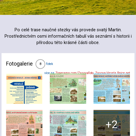
Po celé trase naučné stezky vás provede svatý Martin.
Prostřednictvím osmi informačních tabulí vás seznámí s historii i
přírodou této krásné části obce.
Fotogalerie
fotek
8
více na
Zonerama.com/Zasovafoto
,
Zasova-Vesela.Rajce.net
+2