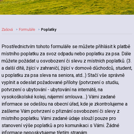
Zašová
Formuláře
Poplatky
Prostřednictvím tohoto formuláře se můžete přihlásit k platbě
místního poplatku za svoz odpadu nebo poplatku za psa. Dále
můžete požádat u osvobození či slevu z místních poplatků. (3.
a další dítě, žijící v zahraničí, žijící v domově důchodců, student,
u poplatku za psa sleva na seniora, atd...) Stačí vše správně
vyplnit a odeslat požadované přílohy (potvrzení o studiu,
potvrzení o ubytování - ubytování na internátě, na
vysokoškolské koleji, nájemní smlouva....) Vámi zadané
informace se odešlou na obecní úřad, kde je zkontrolujeme a
zašleme Vám potvrzení o přiznání osvobození či slevy z
místního poplatku. Vámi zadané údaje slouží pouze pro
stanovení výše poplatků a pro komunikaci s Vámi. Žádné
informace neposkytujeme třetím stranám.