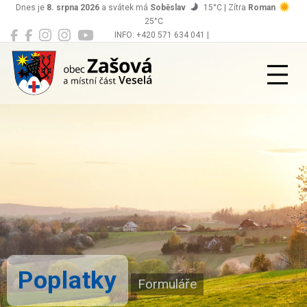
Dnes je
8. srpna 2026
a svátek má
Soběslav
15°C | Zítra
Roman
25°C
INFO: +420 571 634 041 |
Zašová
podatelna@zasova.cz
Poplatky
Formuláře