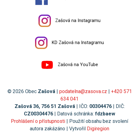
Zašová na Instagramu
KD Zašová na Instagramu
Zašová na YouTube
© 2026 Obec
Zašová
|
podatelna@zasova.cz
|
+420 571
634 041
Zašová 36, 756 51 Zašová
| IČO:
00304476
| DIČ:
CZ00304476
| Datová schránka:
fdzbaew
Prohlášení o přístupnosti
| Použití obsahu bez svolení
autora zakázáno | Vytvořil
Digiregion