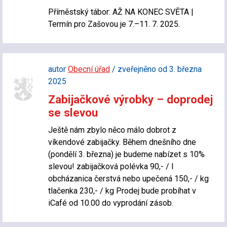
Příměstský tábor: AŽ NA KONEC SVĚTA |
Termín pro Zašovou je 7.–11. 7. 2025.
autor
Obecní úřad
/ zveřejněno od 3. března
2025
Zabijačkové výrobky – doprodej
se slevou
Ještě nám zbylo něco málo dobrot z
víkendové zabijačky. Během dnešního dne
(pondělí 3. března) je budeme nabízet s 10%
slevou! zabijačková polévka 90,- / l
obcházanica čerstvá nebo upečená 150,- / kg
tlačenka 230,- / kg Prodej bude probíhat v
iCafé od 10.00 do vyprodání zásob.