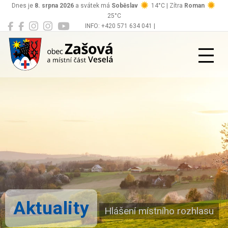
Dnes je
8. srpna 2026
a svátek má
Soběslav
14°C | Zítra
Roman
25°C
INFO: +420 571 634 041 |
Zašová
podatelna@zasova.cz
Aktuality
Hlášení místního rozhlasu