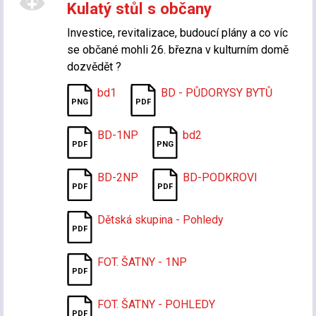
Kulatý stůl s občany
Investice, revitalizace, budoucí plány a co víc
se občané mohli 26. března v kulturním domě
dozvědět ?
bd1
BD - PŮDORYSY BYTŮ
BD-1NP
bd2
BD-2NP
BD-PODKROVI
Dětská skupina - Pohledy
FOT. ŠATNY - 1NP
FOT. ŠATNY - POHLEDY