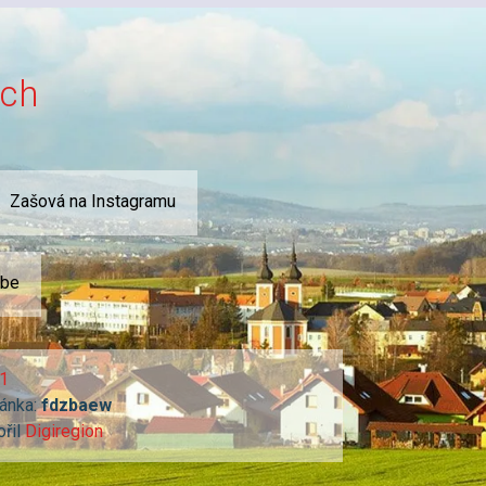
ích
Zašová na Instagramu
ube
1
ánka:
fdzbaew
ořil
Digiregion