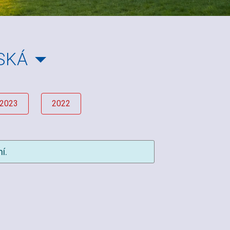
SKÁ
2023
2022
í.