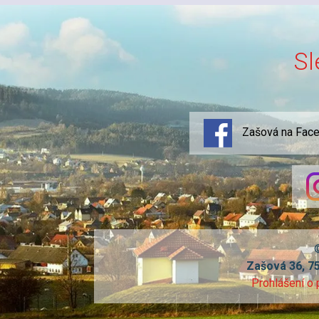
Sl
Zašová na Fac
Zašová 36, 7
Prohlášení o 