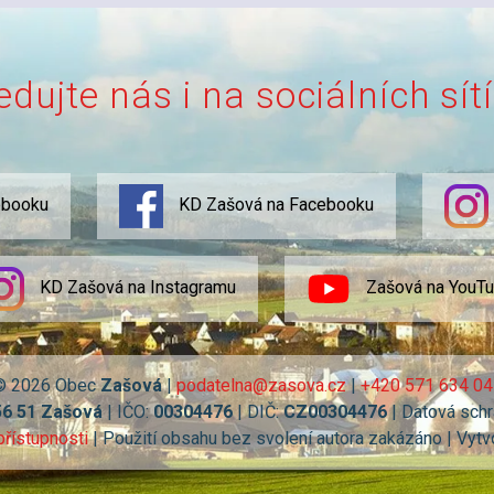
edujte nás i na sociálních sít
ebooku
KD Zašová na Facebooku
KD Zašová na Instagramu
Zašová na YouT
© 2026 Obec
Zašová
|
podatelna@zasova.cz
|
+420 571 634 04
56 51 Zašová
| IČO:
00304476
| DIČ:
CZ00304476
| Datová schr
přístupnosti
| Použití obsahu bez svolení autora zakázáno | Vytv