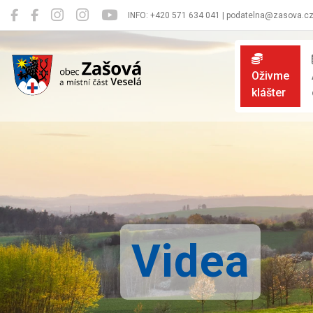
INFO: +420 571 634 041 | podatelna@zasova.c
Zašová
Oživme
klášter
Videa