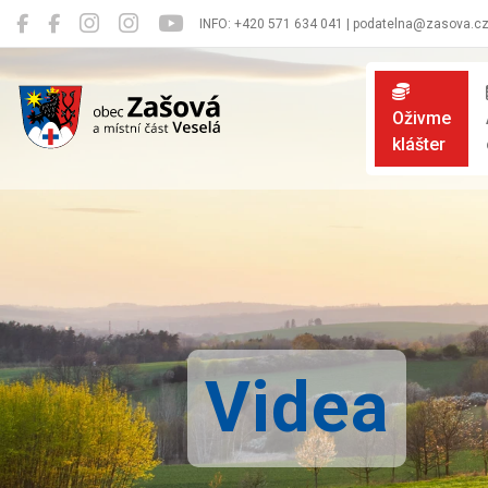
INFO: +420 571 634 041 | podatelna@zasova.c
Zašová
Oživme
klášter
Videa