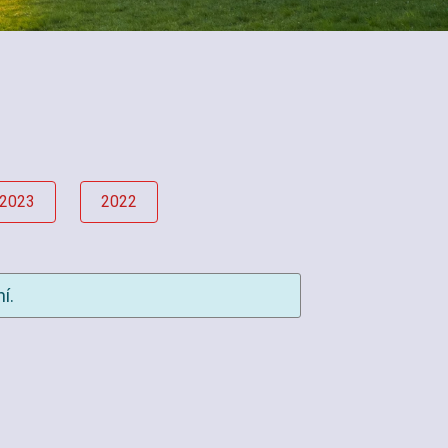
2023
2022
í.