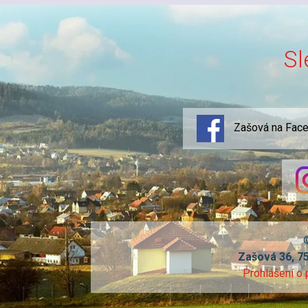
Sl
Zašová na Fac
Zašová 36, 7
Prohlášení o 