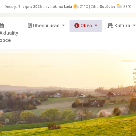
z
Dnes je
7. srpna 2026
a svátek má
Lada
21°C | Zítra
Soběslav
23°C
Obecní úřad
Obec
Kultura
Aktuality
obce