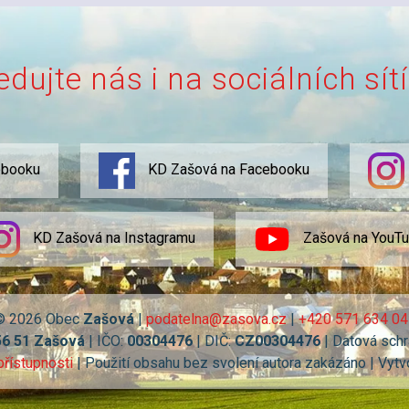
edujte nás i na sociálních sít
ebooku
KD Zašová na Facebooku
KD Zašová na Instagramu
Zašová na YouT
© 2026 Obec
Zašová
|
podatelna@zasova.cz
|
+420 571 634 04
56 51 Zašová
| IČO:
00304476
| DIČ:
CZ00304476
| Datová schr
přístupnosti
| Použití obsahu bez svolení autora zakázáno | Vytv