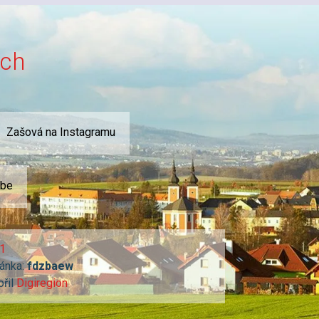
ích
Zašová na Instagramu
ube
1
ánka:
fdzbaew
ořil
Digiregion