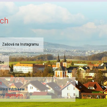
ích
Zašová na Instagramu
ube
1
ánka:
fdzbaew
ořil
Digiregion