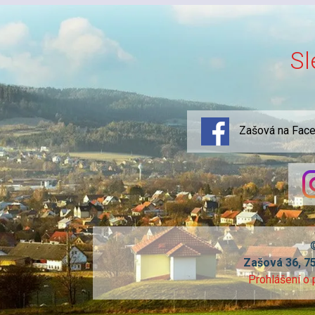
Sl
Zašová na Fac
Zašová 36, 7
Prohlášení o 