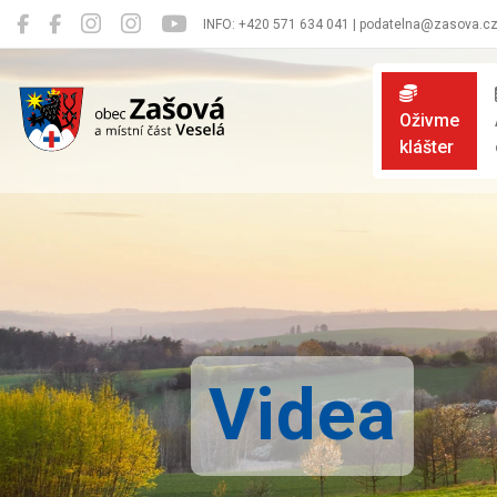
INFO: +420 571 634 041 | podatelna@zasova.c
Zašová
Oživme
klášter
Videa