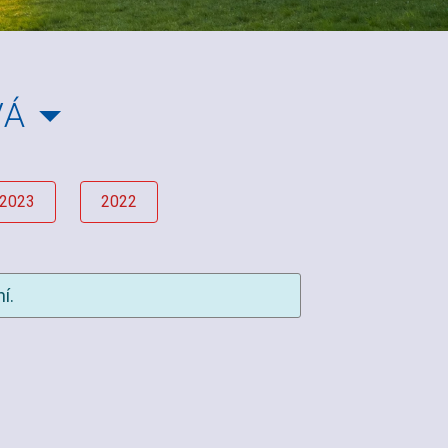
VÁ
2023
2022
í.