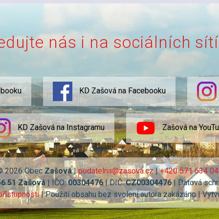
edujte nás i na sociálních sít
ebooku
KD Zašová na Facebooku
KD Zašová na Instagramu
Zašová na YouT
© 2026 Obec
Zašová
|
podatelna@zasova.cz
|
+420 571 634 04
56 51 Zašová
| IČO:
00304476
| DIČ:
CZ00304476
| Datová schr
přístupnosti
| Použití obsahu bez svolení autora zakázáno | Vytv