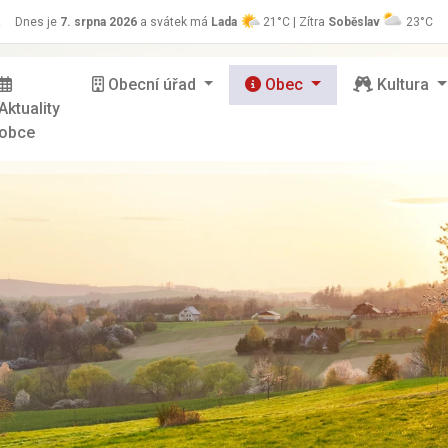
z
Dnes je
7. srpna 2026
a svátek má
Lada
21°C | Zítra
Soběslav
23°C
Obecní úřad
Obec
Kultura
Aktuality
obce