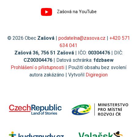
Zašová na YouTube
© 2026 Obec
Zašová
|
podatelna@zasova.cz
|
+420 571
634 041
Zašová 36, 756 51 Zašová
| IČO:
00304476
| DIČ:
CZ00304476
| Datová schránka:
fdzbaew
Prohlášení o přístupnosti
| Použití obsahu bez svolení
autora zakázáno | Vytvořil
Digiregion