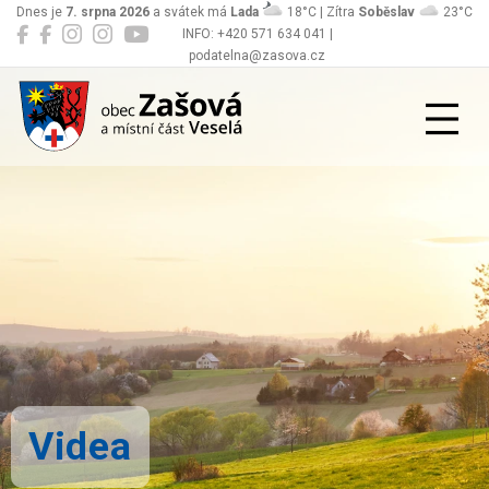
Dnes je
7. srpna 2026
a svátek má
Lada
18°C | Zítra
Soběslav
23°C
INFO: +420 571 634 041 |
podatelna@zasova.cz
Zašová
Videa