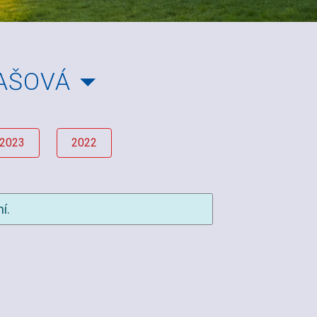
ZAŠOVÁ
2023
2022
í.