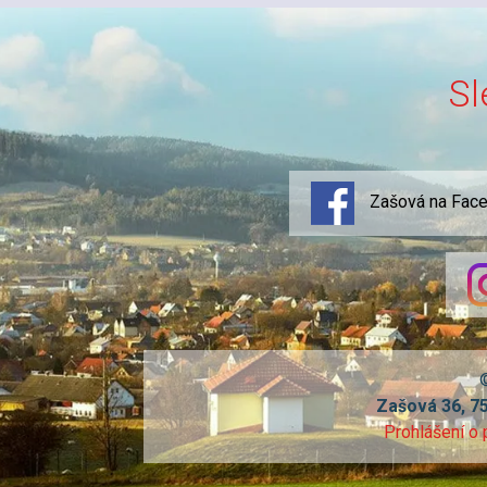
Sl
Zašová na Fac
Zašová 36, 7
Prohlášení o 