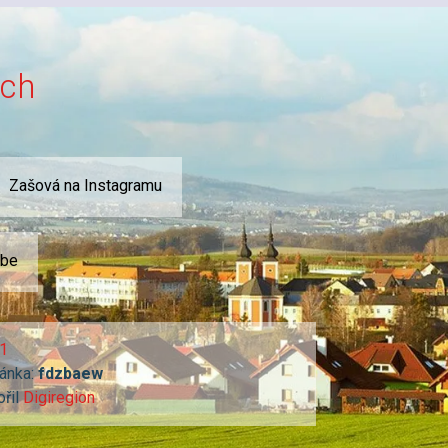
ích
Zašová na Instagramu
ube
1
ánka:
fdzbaew
ořil
Digiregion