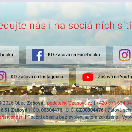
edujte nás i na sociálních sít
ebooku
KD Zašová na Facebooku
KD Zašová na Instagramu
Zašová na YouT
© 2026 Obec
Zašová
|
podatelna@zasova.cz
|
+420 571 634 04
56 51 Zašová
| IČO:
00304476
| DIČ:
CZ00304476
| Datová schr
přístupnosti
| Použití obsahu bez svolení autora zakázáno | Vytv