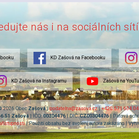
edujte nás i na sociálních sít
ebooku
KD Zašová na Facebooku
KD Zašová na Instagramu
Zašová na YouT
© 2026 Obec
Zašová
|
podatelna@zasova.cz
|
+420 571 634 04
56 51 Zašová
| IČO:
00304476
| DIČ:
CZ00304476
| Datová schr
přístupnosti
| Použití obsahu bez svolení autora zakázáno | Vytv