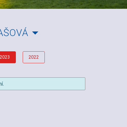
ZAŠOVÁ
2023
2022
í.