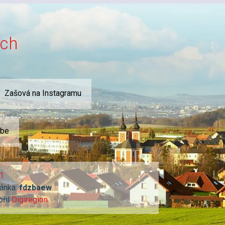
ích
Zašová na Instagramu
ube
1
ánka:
fdzbaew
ořil
Digiregion