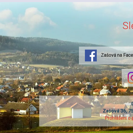
Sl
Zašová na Fac
Zašová 36, 7
Prohlášení o 