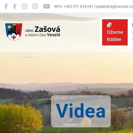
INFO: +420 571 634 041 | podatelna@zasova.c
Zašová
Oživme
klášter
Videa