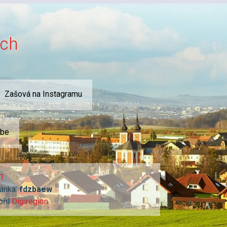
ích
Zašová na Instagramu
ube
1
ánka:
fdzbaew
ořil
Digiregion