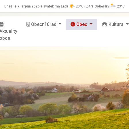
z
Dnes je
7. srpna 2026
a svátek má
Lada
20°C | Zítra
Soběslav
23°C
Obecní úřad
Obec
Kultura
Aktuality
obce