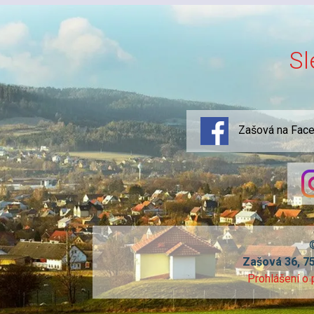
Sl
Zašová na Fac
Zašová 36, 7
Prohlášení o 