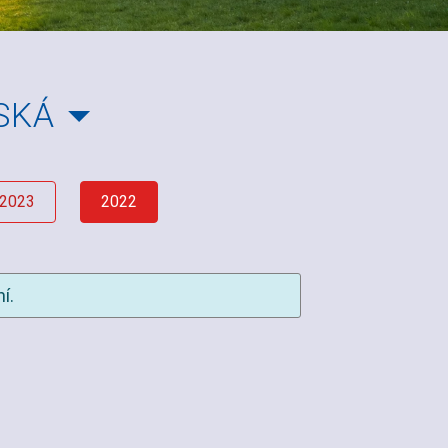
SKÁ
2023
2022
í.