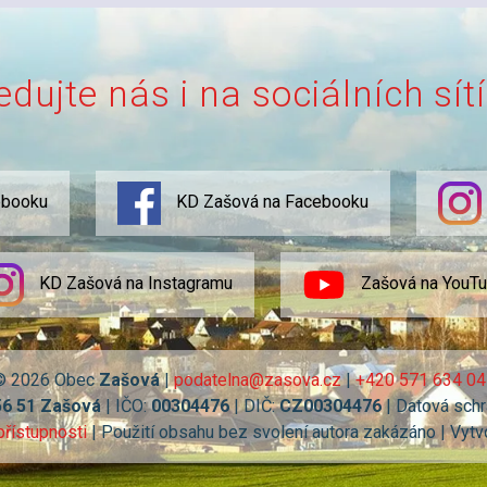
edujte nás i na sociálních sít
ebooku
KD Zašová na Facebooku
KD Zašová na Instagramu
Zašová na YouT
© 2026 Obec
Zašová
|
podatelna@zasova.cz
|
+420 571 634 04
56 51 Zašová
| IČO:
00304476
| DIČ:
CZ00304476
| Datová schr
přístupnosti
| Použití obsahu bez svolení autora zakázáno | Vytv