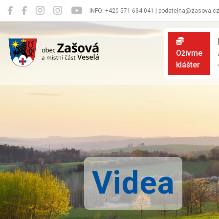
INFO: +420 571 634 041 | podatelna@zasova.c
Zašová
Oživme
klášter
Videa