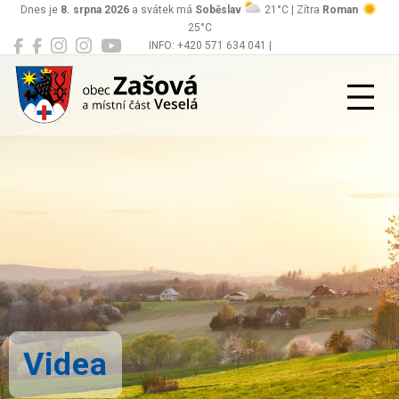
Dnes je
8. srpna 2026
a svátek má
Soběslav
21°C | Zítra
Roman
25°C
INFO: +420 571 634 041 |
Zašová
podatelna@zasova.cz
Videa