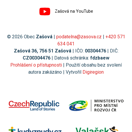
Zašová na YouTube
© 2026 Obec
Zašová
|
podatelna@zasova.cz
|
+420 571
634 041
Zašová 36, 756 51 Zašová
| IČO:
00304476
| DIČ:
CZ00304476
| Datová schránka:
fdzbaew
Prohlášení o přístupnosti
| Použití obsahu bez svolení
autora zakázáno | Vytvořil
Digiregion