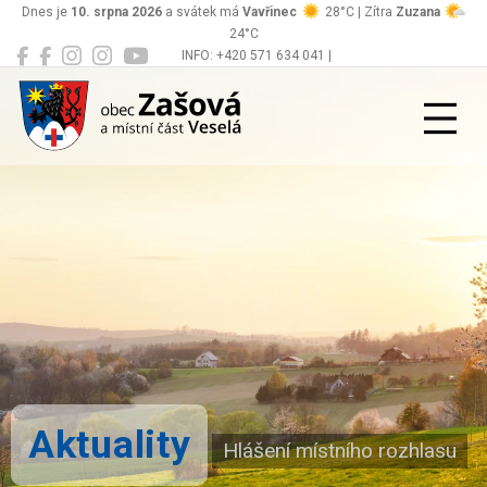
Dnes je
10. srpna 2026
a svátek má
Vavřinec
28°C | Zítra
Zuzana
24°C
INFO: +420 571 634 041 |
Zašová
podatelna@zasova.cz
Aktuality
Hlášení místního rozhlasu