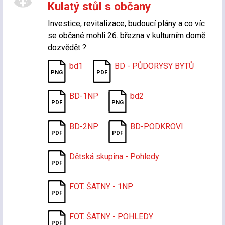
Kulatý stůl s občany
Investice, revitalizace, budoucí plány a co víc
se občané mohli 26. března v kulturním domě
dozvědět ?
bd1
BD - PŮDORYSY BYTŮ
BD-1NP
bd2
BD-2NP
BD-PODKROVI
Dětská skupina - Pohledy
FOT. ŠATNY - 1NP
FOT. ŠATNY - POHLEDY