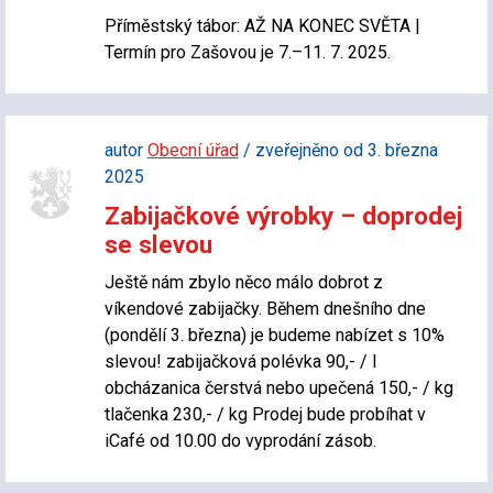
Příměstský tábor: AŽ NA KONEC SVĚTA |
Termín pro Zašovou je 7.–11. 7. 2025.
autor
Obecní úřad
/ zveřejněno od 3. března
2025
Zabijačkové výrobky – doprodej
se slevou
Ještě nám zbylo něco málo dobrot z
víkendové zabijačky. Během dnešního dne
(pondělí 3. března) je budeme nabízet s 10%
slevou! zabijačková polévka 90,- / l
obcházanica čerstvá nebo upečená 150,- / kg
tlačenka 230,- / kg Prodej bude probíhat v
iCafé od 10.00 do vyprodání zásob.