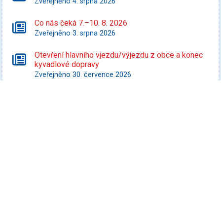
Zveřejněno 4. srpna 2026
Co nás čeká 7.–10. 8. 2026
Zveřejněno 3. srpna 2026
Otevření hlavního vjezdu/výjezdu z obce a konec
kyvadlové dopravy
Zveřejněno 30. července 2026
Starší zprávy
Kultura
Koncert Tabásek & Partyja
Datum konání: 7. srpna 2026
Veselá FEST 2026
Datum konání: 8. srpna 2026