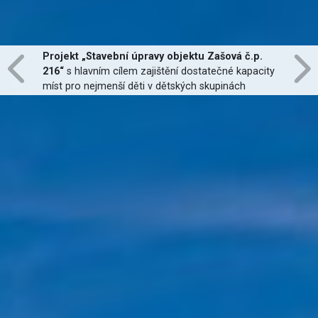
Projekt „Stavební úpravy objektu Zašová č.p.
216“
s hlavním cílem zajištění dostatečné kapacity
míst pro nejmenší děti v dětských skupinách
zřízených dle zákona č. 247/2014 Sb., zajištění
jejich finanční dostupnosti a zvýšení kvality
poskytovaných služeb
je financován Evropskou
unií.