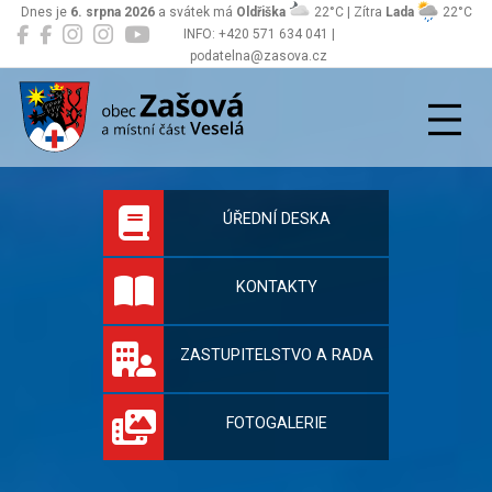
Dnes je
6. srpna 2026
a svátek má
Oldřiška
22°C | Zítra
Lada
22°C
INFO: +420 571 634 041 |
podatelna@zasova.cz
Zašová
Oficiální stránky 
ÚŘEDNÍ DESKA
KONTAKTY
ZASTUPITELSTVO A RADA
FOTOGALERIE