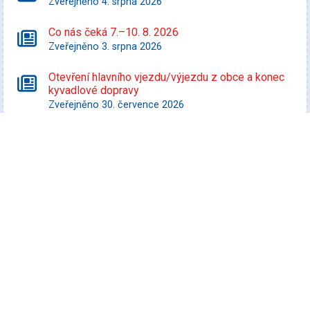
Zveřejněno 4. srpna 2026
Co nás čeká 7.–10. 8. 2026
Zveřejněno 3. srpna 2026
Otevření hlavního vjezdu/výjezdu z obce a konec
kyvadlové dopravy
Zveřejněno 30. července 2026
Starší zprávy
Kultura
Koncert Tabásek & Partyja
Datum konání: 7. srpna 2026
Veselá FEST 2026
Datum konání: 8. srpna 2026