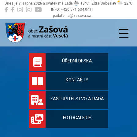
Dnes je
7. srpna 2026
a svátek má
Lada
18°C | Zítra
Soběslav
22°C
INFO: +420 571 634 041 |
podatelna@zasova.cz
Zašová
Oficiální stránky 
ÚŘEDNÍ DESKA
KONTAKTY
ZASTUPITELSTVO A RADA
FOTOGALERIE