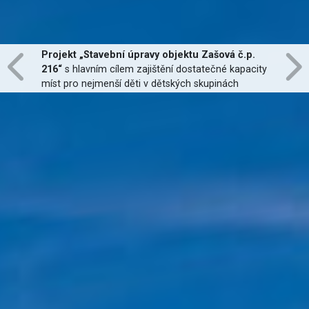
Investice do moderních technologií vzdělávání a
infrastruktury pro polytechnické vzdělávání,
zapojení nových odborných učeben.