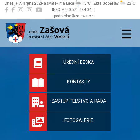
Dnes je
7. srpna 2026
a svátek má
Lada
18°C | Zítra
Soběslav
22°C
INFO: +420 571 634 041 |
podatelna@zasova.cz
Zašová
Oficiální stránky 
ÚŘEDNÍ DESKA
KONTAKTY
ZASTUPITELSTVO A RADA
FOTOGALERIE