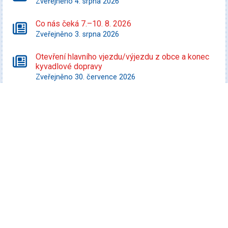
Zveřejněno 4. srpna 2026
Co nás čeká 7.–10. 8. 2026
Zveřejněno 3. srpna 2026
Otevření hlavního vjezdu/výjezdu z obce a konec
kyvadlové dopravy
Zveřejněno 30. července 2026
Starší zprávy
Kultura
Koncert Tabásek & Partyja
Datum konání: 7. srpna 2026
Veselá FEST 2026
Datum konání: 8. srpna 2026