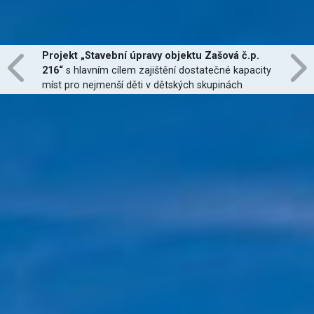
Projekt „Stavební úpravy objektu Zašová č.p.
216“
s hlavním cílem zajištění dostatečné kapacity
míst pro nejmenší děti v dětských skupinách
zřízených dle zákona č. 247/2014 Sb., zajištění
jejich finanční dostupnosti a zvýšení kvality
poskytovaných služeb
je financován Evropskou
unií.