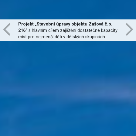
Projekt „Stavební úpravy objektu Zašová č.p.
216“
s hlavním cílem zajištění dostatečné kapacity
míst pro nejmenší děti v dětských skupinách
zřízených dle zákona č. 247/2014 Sb., zajištění
jejich finanční dostupnosti a zvýšení kvality
poskytovaných služeb
je financován Evropskou
unií.