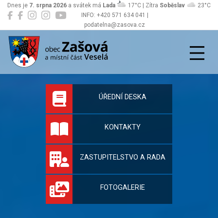
Dnes je
7. srpna 2026
a svátek má
Lada
17°C | Zítra
Soběslav
23°C
INFO: +420 571 634 041 |
podatelna@zasova.cz
Zašová
Oficiální stránky 
ÚŘEDNÍ DESKA
KONTAKTY
ZASTUPITELSTVO A RADA
FOTOGALERIE