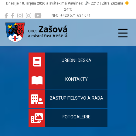
Dnes je
10. srpna 2026
a svátek má
Vavřinec
22°C | Zítra
Zuzana
24°C
INFO: +420 571 634 041 |
Zašová
podatelna@zasova.cz
Oficiální stránky 
ÚŘEDNÍ DESKA
KONTAKTY
ZASTUPITELSTVO A RADA
FOTOGALERIE