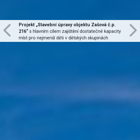
Projekt „Stavební úpravy objektu Zašová č.p.
216“
s hlavním cílem zajištění dostatečné kapacity
míst pro nejmenší děti v dětských skupinách
zřízených dle zákona č. 247/2014 Sb., zajištění
jejich finanční dostupnosti a zvýšení kvality
poskytovaných služeb
je financován Evropskou
unií.