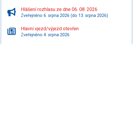
Hlášení rozhlasu ze dne 06. 08. 2026
Zveřejněno 6. srpna 2026 (do 13. srpna 2026)
Hlavní vjezd/výjezd otevřen
Zveřejněno 4. srpna 2026
Starší zprávy
Kultura
Veselá FEST 2026
Datum konání: 8. srpna 2026
Promítej i ty! - Zurawski proti státu Texas
Datum konání: 10. srpna 2026
Speciální filmový a seriálový kvíz