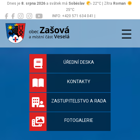
Dnes je
8. srpna 2026
a svátek má
Soběslav
22°C | Zítra
Roman
25°C
INFO: +420 571 634 041 |
Zašová
podatelna@zasova.cz
Oficiální stránky 
ÚŘEDNÍ DESKA
KONTAKTY
ZASTUPITELSTVO A RADA
FOTOGALERIE