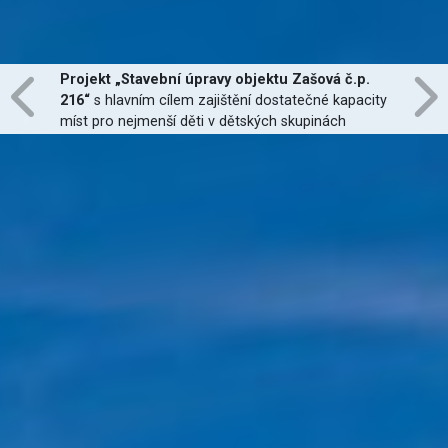
Projekt „Stavební úpravy objektu Zašová č.p.
216“
s hlavním cílem zajištění dostatečné kapacity
míst pro nejmenší děti v dětských skupinách
zřízených dle zákona č. 247/2014 Sb., zajištění
jejich finanční dostupnosti a zvýšení kvality
poskytovaných služeb
je financován Evropskou
unií.