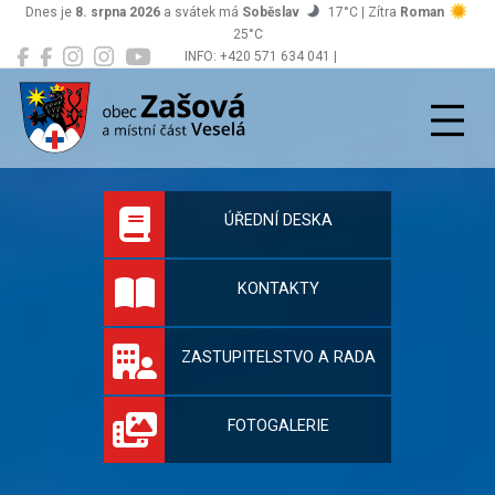
Dnes je
8. srpna 2026
a svátek má
Soběslav
17°C | Zítra
Roman
25°C
INFO: +420 571 634 041 |
Zašová
podatelna@zasova.cz
Oficiální stránky 
ÚŘEDNÍ DESKA
KONTAKTY
ZASTUPITELSTVO A RADA
FOTOGALERIE