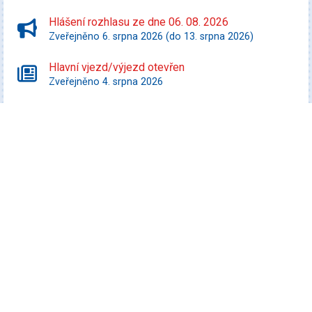
Hlášení rozhlasu ze dne 06. 08. 2026
Zveřejněno 6. srpna 2026 (do 13. srpna 2026)
Hlavní vjezd/výjezd otevřen
Zveřejněno 4. srpna 2026
Starší zprávy
Kultura
Veselá FEST 2026
Datum konání: 8. srpna 2026
Promítej i ty! - Zurawski proti státu Texas
Datum konání: 10. srpna 2026
Speciální filmový a seriálový kvíz