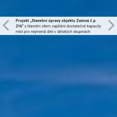
Investice do moderních technologií vzdělávání a
infrastruktury pro polytechnické vzdělávání,
zapojení nových odborných učeben.