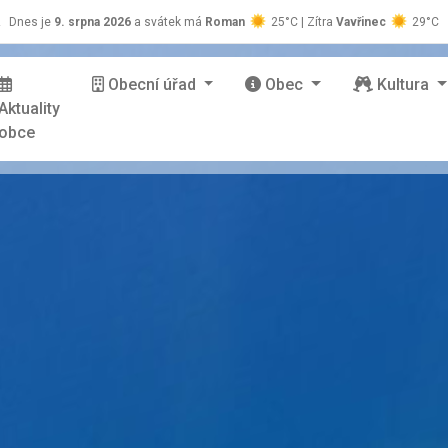
z
Dnes je
9. srpna 2026
a svátek má
Roman
25°C | Zítra
Vavřinec
29°C
Obecní úřad
Obec
Kultura
Aktuality
obce
stránky Zašová