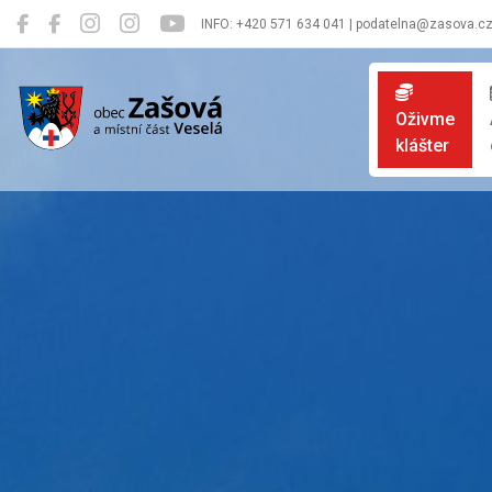
INFO: +420 571 634 041 | podatelna@zasova.c
Zašová
Oživme
klášter
Oficiální 