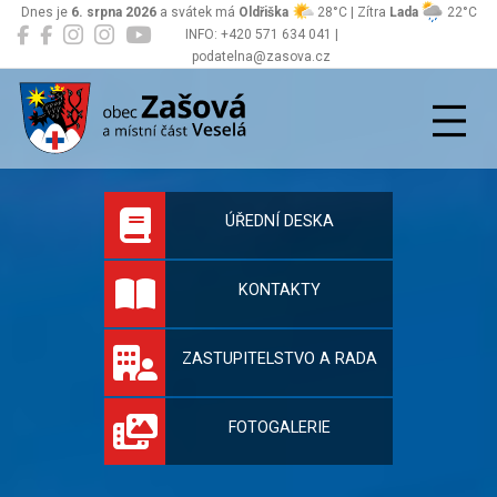
Dnes je
6. srpna 2026
a svátek má
Oldřiška
28°C | Zítra
Lada
22°C
INFO: +420 571 634 041 |
podatelna@zasova.cz
Zašová
Oficiální stránky 
ÚŘEDNÍ DESKA
KONTAKTY
ZASTUPITELSTVO A RADA
FOTOGALERIE