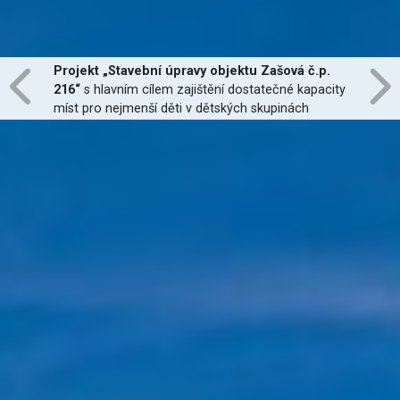
Projekt „Stavební úpravy objektu Zašová č.p.
216“
s hlavním cílem zajištění dostatečné kapacity
míst pro nejmenší děti v dětských skupinách
zřízených dle zákona č. 247/2014 Sb., zajištění
jejich finanční dostupnosti a zvýšení kvality
poskytovaných služeb
je financován Evropskou
unií.