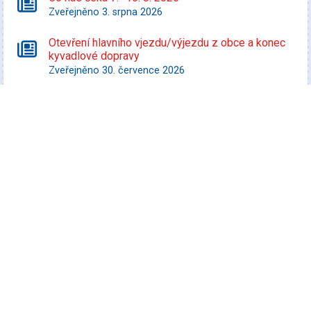
Zveřejněno 3. srpna 2026
Otevření hlavního vjezdu/výjezdu z obce a konec
kyvadlové dopravy
Zveřejněno 30. července 2026
Starší zprávy
Kultura
Koncert Tabásek & Partyja
Datum konání: 7. srpna 2026
Veselá FEST 2026
Datum konání: 8. srpna 2026
Promítej i ty! - Zurawski proti státu Texas
Datum konání: 10. srpna 2026