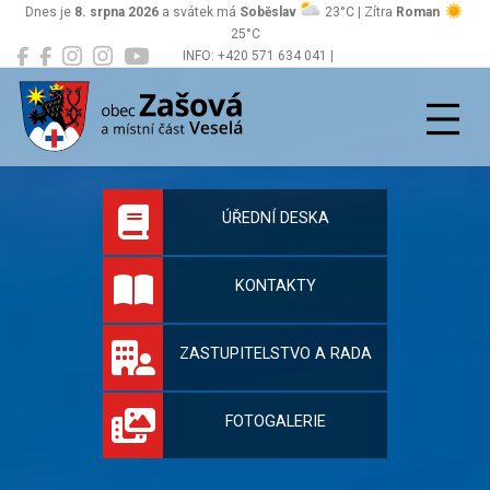
Dnes je
8. srpna 2026
a svátek má
Soběslav
23°C | Zítra
Roman
25°C
INFO: +420 571 634 041 |
Zašová
podatelna@zasova.cz
Oficiální stránky 
ÚŘEDNÍ DESKA
KONTAKTY
ZASTUPITELSTVO A RADA
FOTOGALERIE