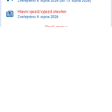
Zveřejněno 6. srpna 2026 (do 13. srpna 2026)
Hlavní vjezd/výjezd otevřen
Zveřejněno 4. srpna 2026
Starší zprávy
Kultura
Veselá FEST 2026
Datum konání: 8. srpna 2026
Promítej i ty! - Zurawski proti státu Texas
Datum konání: 10. srpna 2026
Speciální filmový a seriálový kvíz
Datum konání: 13. srpna 2026