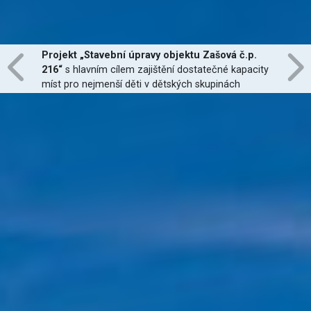
Projekt „Stavební úpravy objektu Zašová č.p.
216“
s hlavním cílem zajištění dostatečné kapacity
míst pro nejmenší děti v dětských skupinách
zřízených dle zákona č. 247/2014 Sb., zajištění
jejich finanční dostupnosti a zvýšení kvality
poskytovaných služeb
je financován Evropskou
unií.