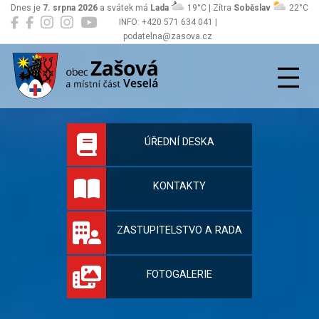
Dnes je
7. srpna 2026
a svátek má
Lada
19°C | Zítra
Soběslav
22°C
INFO: +420 571 634 041 |
podatelna@zasova.cz
Zašová
Oficiální stránky 
ÚŘEDNÍ DESKA
KONTAKTY
ZASTUPITELSTVO A RADA
FOTOGALERIE