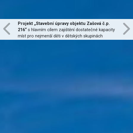
Projekt „Stavební úpravy objektu Zašová č.p.
216“
s hlavním cílem zajištění dostatečné kapacity
míst pro nejmenší děti v dětských skupinách
zřízených dle zákona č. 247/2014 Sb., zajištění
jejich finanční dostupnosti a zvýšení kvality
poskytovaných služeb
je financován Evropskou
unií.