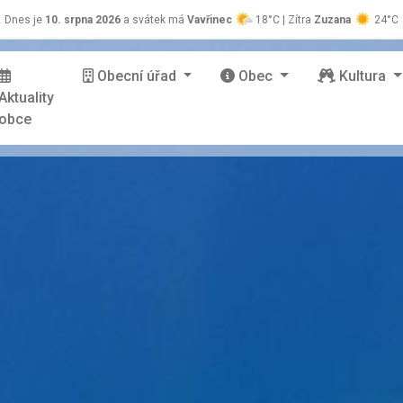
z
Dnes je
10. srpna 2026
a svátek má
Vavřinec
18°C | Zítra
Zuzana
24°C
Obecní úřad
Obec
Kultura
Aktuality
obce
stránky Zašová