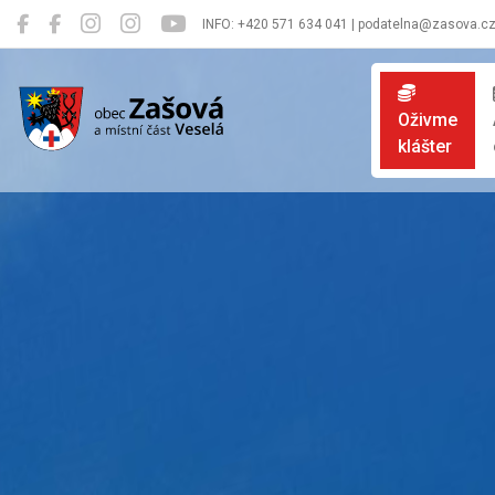
INFO: +420 571 634 041 | podatelna@zasova.c
Zašová
Oživme
klášter
Oficiální 