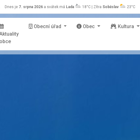
z
Dnes je
7. srpna 2026
a svátek má
Lada
18°C | Zítra
Soběslav
23°C
Obecní úřad
Obec
Kultura
Aktuality
obce
stránky Zašová