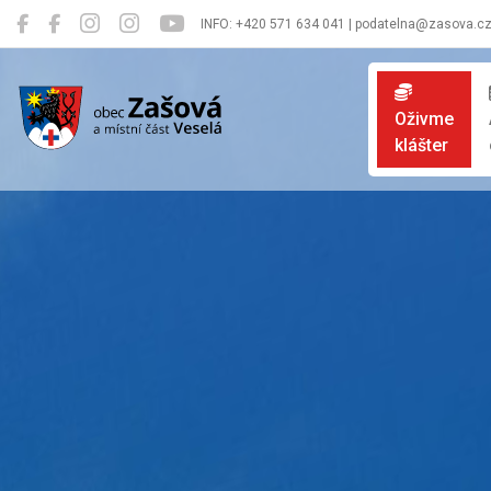
INFO: +420 571 634 041 | podatelna@zasova.c
Zašová
Oživme
klášter
Oficiální 