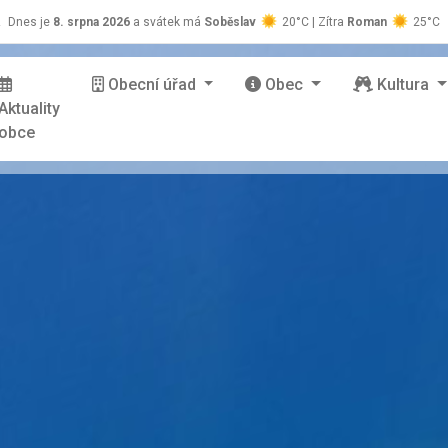
z
Dnes je
8. srpna 2026
a svátek má
Soběslav
20°C | Zítra
Roman
25°C
Obecní úřad
Obec
Kultura
Aktuality
obce
stránky Zašová