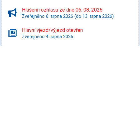
Hlášení rozhlasu ze dne 06. 08. 2026
Zveřejněno 6. srpna 2026 (do 13. srpna 2026)
Hlavní vjezd/výjezd otevřen
Zveřejněno 4. srpna 2026
Starší zprávy
Kultura
Koncert Tabásek & Partyja
Datum konání: 7. srpna 2026
Veselá FEST 2026
Datum konání: 8. srpna 2026
Promítej i ty! - Zurawski proti státu Texas