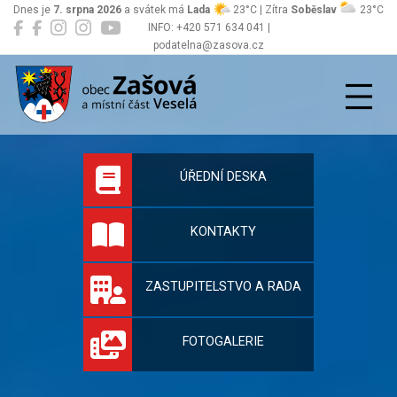
Dnes je
7. srpna 2026
a svátek má
Lada
23°C | Zítra
Soběslav
23°C
INFO: +420 571 634 041 |
podatelna@zasova.cz
Zašová
Oficiální stránky 
ÚŘEDNÍ DESKA
KONTAKTY
ZASTUPITELSTVO A RADA
FOTOGALERIE