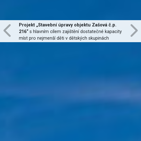
Projekt „Stavební úpravy objektu Zašová č.p.
216“
s hlavním cílem zajištění dostatečné kapacity
míst pro nejmenší děti v dětských skupinách
zřízených dle zákona č. 247/2014 Sb., zajištění
jejich finanční dostupnosti a zvýšení kvality
poskytovaných služeb
je financován Evropskou
unií.