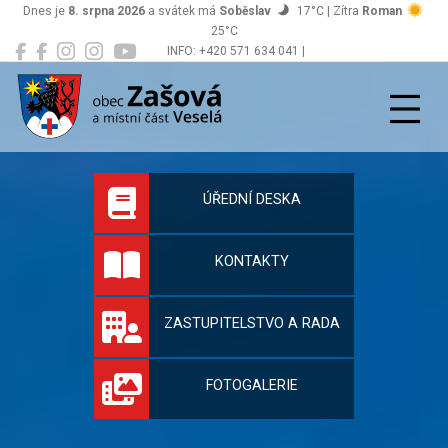
Dnes je
8. srpna 2026
a svátek má
Soběslav
17°C | Zítra
Roman
25°C
INFO: +420 571 634 041 |
Zašová
podatelna@zasova.cz
Oficiální stránky 
ÚŘEDNÍ DESKA
KONTAKTY
ZASTUPITELSTVO A RADA
FOTOGALERIE