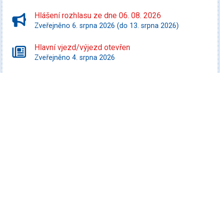
Hlášení rozhlasu ze dne 06. 08. 2026
Zveřejněno 6. srpna 2026 (do 13. srpna 2026)
Hlavní vjezd/výjezd otevřen
Zveřejněno 4. srpna 2026
Starší zprávy
Kultura
Veselá FEST 2026
Datum konání: 8. srpna 2026
Promítej i ty! - Zurawski proti státu Texas
Datum konání: 10. srpna 2026
Speciální filmový a seriálový kvíz