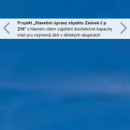
Projekt „Stavební úpravy objektu Zašová č.p.
216“
s hlavním cílem zajištění dostatečné kapacity
míst pro nejmenší děti v dětských skupinách
zřízených dle zákona č. 247/2014 Sb., zajištění
jejich finanční dostupnosti a zvýšení kvality
poskytovaných služeb
je financován Evropskou
unií.